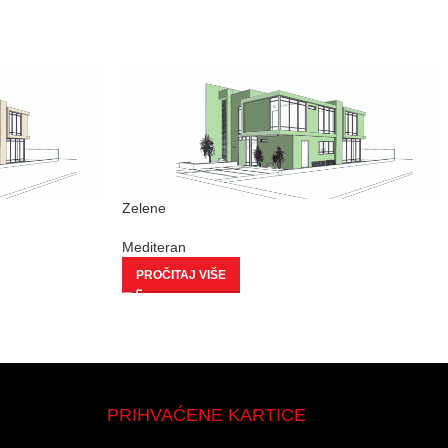
Zelene
Mediteran
PROČITAJ VIŠE
PRIHVAĆENE KARTICE