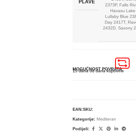
PLAVE
2373P
,
Falls Ri
Havasu Lake
Lullaby Blue 23
Day 2417T
,
Rav
2432D
,
Saxony 
MOGUĆNOST POVRATA
15 dana od dana kupovine
EAN:
SKU:
Kategorije:
Mediteran
Podijeli: