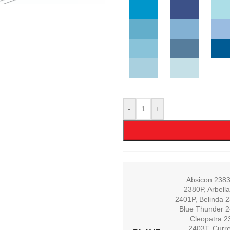
-
+
Absicon 238
2380P
,
Arbell
2401P
,
Belinda 
Blue Thunder 
Cleopatra 
2403T
,
Curr