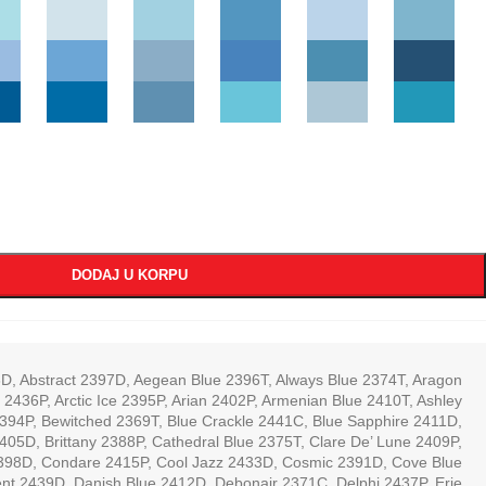
DODAJ U KORPU
3D
,
Abstract 2397D
,
Aegean Blue 2396T
,
Always Blue 2374T
,
Aragon
a 2436P
,
Arctic Ice 2395P
,
Arian 2402P
,
Armenian Blue 2410T
,
Ashley
2394P
,
Bewitched 2369T
,
Blue Crackle 2441C
,
Blue Sapphire 2411D
,
2405D
,
Brittany 2388P
,
Cathedral Blue 2375T
,
Clare De’ Lune 2409P
,
2398D
,
Condare 2415P
,
Cool Jazz 2433D
,
Cosmic 2391D
,
Cove Blue
ent 2439D
,
Danish Blue 2412D
,
Debonair 2371C
,
Delphi 2437P
,
Erie