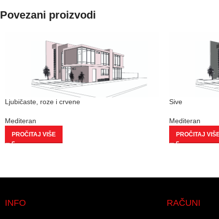
Povezani proizvodi
Ljubičaste, roze i crvene
Sive
Mediteran
Mediteran
PROČITAJ VIŠE
PROČITAJ VIŠ
INFO
RAČUNI