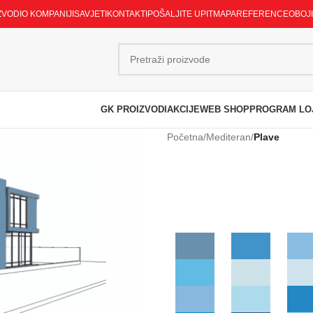
ZVODI
O KOMPANIJI
SAVJETI
KONTAKTI
POŠALJITE UPIT
MAPA
REFERENCE
OBOJ
GK PROIZVODI
AKCIJE
WEB SHOP
PROGRAM LO
Početna
/
Mediteran
/
Plave