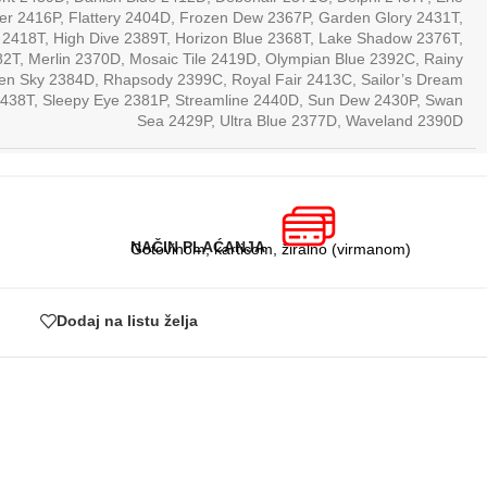
ver 2416P
,
Flattery 2404D
,
Frozen Dew 2367P
,
Garden Glory 2431T
,
 2418T
,
High Dive 2389T
,
Horizon Blue 2368T
,
Lake Shadow 2376T
,
82T
,
Merlin 2370D
,
Mosaic Tile 2419D
,
Olympian Blue 2392C
,
Rainy
en Sky 2384D
,
Rhapsody 2399C
,
Royal Fair 2413C
,
Sailor’s Dream
2438T
,
Sleepy Eye 2381P
,
Streamline 2440D
,
Sun Dew 2430P
,
Swan
Sea 2429P
,
Ultra Blue 2377D
,
Waveland 2390D
NAČIN PLAĆANJA
Gotovinom, karticom, žiralno (virmanom)
Dodaj na listu želja