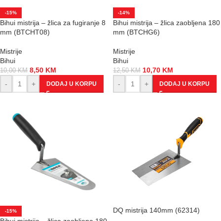
-15%
-14%
Bihui mistrija – žlica za fugiranje 8
Bihui mistrija – žlica zaobljena 180
mm (BTCHT08)
mm (BTCHG6)
Mistrije
Mistrije
Bihui
Bihui
8,50
KM
10,70
KM
10,00
KM
12,50
KM
-
+
-
+
DODAJ U KORPU
DODAJ U KORPU
DQ mistrija 140mm (62314)
-15%