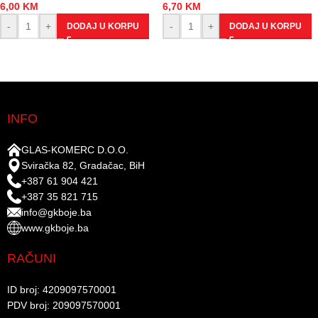
6,00
KM
6,70
KM
-
+
-
+
DODAJ U KORPU
DODAJ U KORPU
INFO
GLAS-KOMERC D.O.O.
Sviračka 82, Gradačac, BiH
+387 61 904 421
+387 35 821 715
info@gkboje.ba
www.gkboje.ba
RAČUNI
ID broj: 4209097570001​
PDV broj: 209097570001 ​