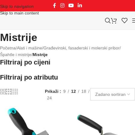
Skip to navigation
Skip to main content
Mistrije
Početna
/
Alati i mašine
/
Građevinski, fasaderski i molerski pribor
/
Špahtle i mistrije
/
Mistrije
Filtriraj po cijeni
Filtriraj po atributu
Prikaži
9
12
18
24