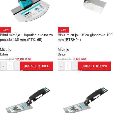
-15%
-15%
Bihui mistrija – lopatica ovalna za
Bihui mistrija – žlica gipserska 100
posude 165 mm (PTK165)
mm (BTSHP4)
Mistrije
Mistrije
Bihui
Bihui
12,80
KM
9,40
KM
15,00
KM
11,00
KM
-
+
-
+
DODAJ U KORPU
DODAJ U KORPU