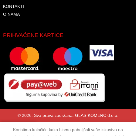
KONTAKTI
O NAMA
PRIHVAĆENE KARTICE
© 2026. Sva prava zadržana. GLAS-KOMERC d.o.o.
Koristimo kolačiće kako bismo poboljšali vaše iskustvo na
Shop
Lista želja
Korpa
Moj račun