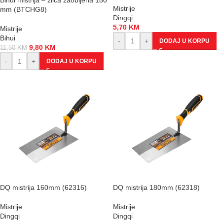
Bihui mistrija – žlica zaobljena 180
Mistrije
mm (BTCHG8)
Dingqi
5,70
KM
Mistrije
Bihui
-
+
DODAJ U KORPU
9,80
KM
11,50
KM
-
+
DODAJ U KORPU
DQ mistrija 160mm (62316)
DQ mistrija 180mm (62318)
Mistrije
Mistrije
Dingqi
Dingqi