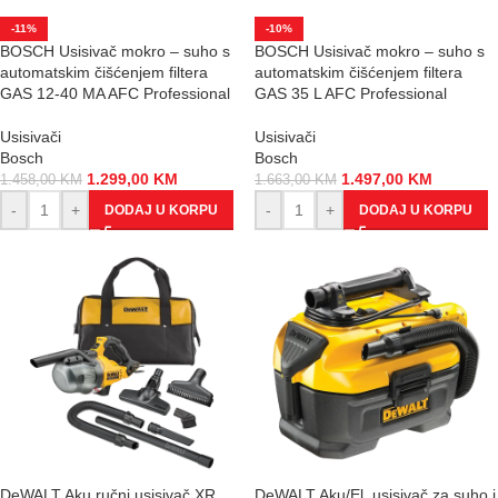
-11%
-10%
BOSCH Usisivač mokro – suho s
BOSCH Usisivač mokro – suho s
automatskim čišćenjem filtera
automatskim čišćenjem filtera
GAS 12-40 MA AFC Professional
GAS 35 L AFC Professional
Usisivači
Usisivači
Bosch
Bosch
1.299,00
KM
1.497,00
KM
1.458,00
KM
1.663,00
KM
-
+
-
+
DODAJ U KORPU
DODAJ U KORPU
DeWALT Aku ručni usisivač XR
DeWALT Aku/El. usisivač za suho i