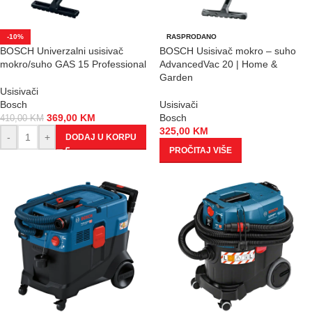
-10%
RASPRODANO
BOSCH Univerzalni usisivač
BOSCH Usisivač mokro – suho
mokro/suho GAS 15 Professional
AdvancedVac 20 | Home &
Garden
Usisivači
Bosch
Usisivači
369,00
KM
Bosch
410,00
KM
325,00
KM
-
+
DODAJ U KORPU
PROČITAJ VIŠE