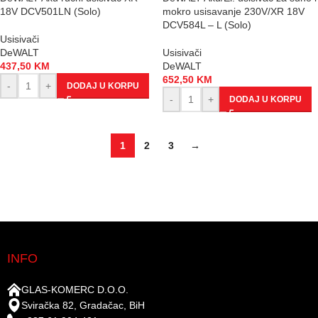
18V DCV501LN (Solo)
mokro usisavanje 230V/XR 18V
DCV584L – L (Solo)
Usisivači
DeWALT
Usisivači
437,50
KM
DeWALT
652,50
KM
-
+
DODAJ U KORPU
-
+
DODAJ U KORPU
1
2
3
→
INFO
GLAS-KOMERC D.O.O.
Sviračka 82, Gradačac, BiH