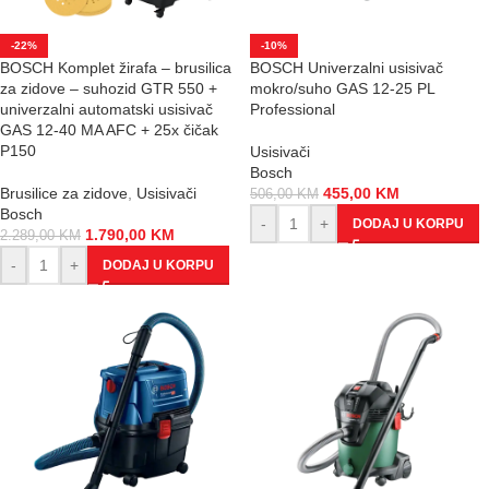
-22%
-10%
BOSCH Komplet žirafa – brusilica
BOSCH Univerzalni usisivač
za zidove – suhozid GTR 550 +
mokro/suho GAS 12-25 PL
univerzalni automatski usisivač
Professional
GAS 12-40 MA AFC + 25x čičak
P150
Usisivači
Bosch
Brusilice za zidove
,
Usisivači
455,00
KM
506,00
KM
Bosch
-
+
DODAJ U KORPU
1.790,00
KM
2.289,00
KM
-
+
DODAJ U KORPU