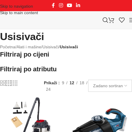
Skip to navigation
Skip to main content
Usisivači
Početna
/
Alati i mašine
/
Usisivači
/
Usisivači
Filtriraj po cijeni
Filtriraj po atributu
Prikaži
9
12
18
24