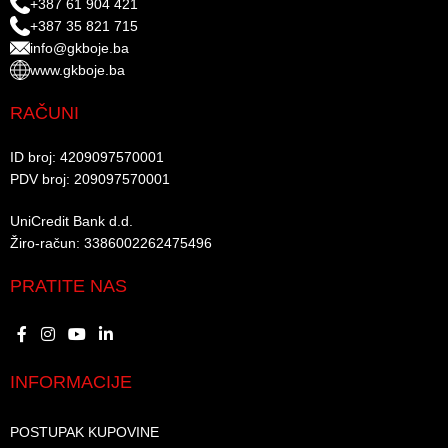
+387 61 904 421
+387 35 821 715
info@gkboje.ba
www.gkboje.ba
RAČUNI
ID broj: 4209097570001​
PDV broj: 209097570001 ​
UniCredit Bank d.d.​
Žiro-račun: 3386002262475496​​
PRATITE NAS
INFORMACIJE
POSTUPAK KUPOVINE