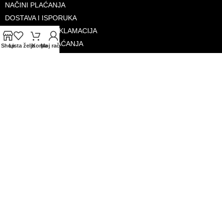
NAČINI PLAĆANJA
DOSTAVA I ISPORUKA
GARANCIJA I REKLAMACIJA
SIGURNOST PLAĆANJA
Shop
Lista želja
Korpa
Moj račun
PRAVILA PRIVATNOSTI
USLOVI KORIŠTENJA
PROGRAM LOJALNOSTI
ČESTA PITANJA
KONTAKTI
O NAMA
PRIHVAĆENE KARTICE