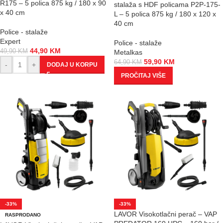
R175 – 5 polica 875 kg / 180 x 90
stalaža s HDF policama P2P-175-
x 40 cm
L – 5 polica 875 kg / 180 x 120 x
40 cm
Police - stalaže
Expert
Police - stalaže
44,90
KM
49,90
KM
Metalkas
59,90
KM
64,90
KM
-
+
DODAJ U KORPU
PROČITAJ VIŠE
-33%
-33%
LAVOR Visokotlačni perač – VAP
RASPRODANO