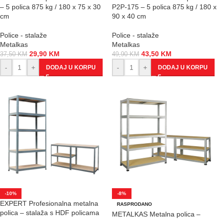
– 5 polica 875 kg / 180 x 75 x 30
P2P-175 – 5 polica 875 kg / 180 x
cm
90 x 40 cm
Police - stalaže
Police - stalaže
Metalkas
Metalkas
29,90
KM
43,50
KM
37,50
KM
49,90
KM
-
+
-
+
DODAJ U KORPU
DODAJ U KORPU
-10%
-8%
EXPERT Profesionalna metalna
RASPRODANO
polica – stalaža s HDF policama
METALKAS Metalna polica –