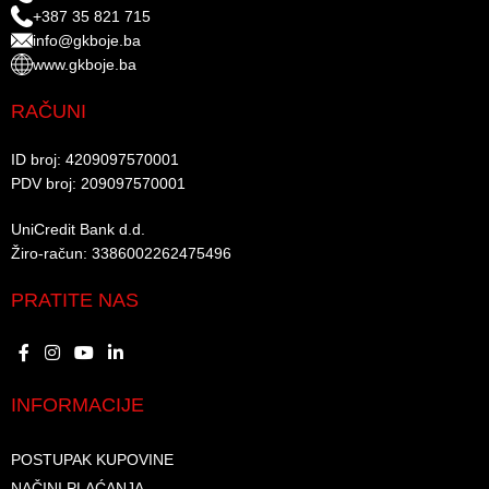
+387 35 821 715
info@gkboje.ba
www.gkboje.ba
RAČUNI
ID broj: 4209097570001​
PDV broj: 209097570001 ​
UniCredit Bank d.d.​
Žiro-račun: 3386002262475496​​
PRATITE NAS
INFORMACIJE
POSTUPAK KUPOVINE
NAČINI PLAĆANJA