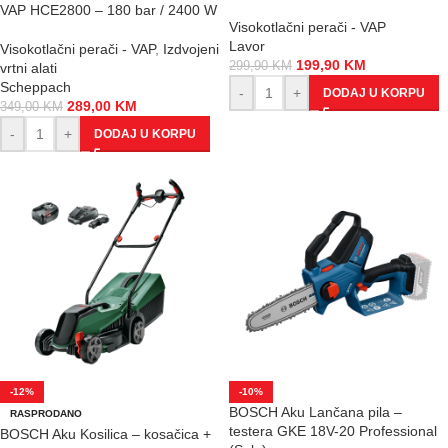
VAP HCE2800 – 180 bar / 2400 W
Visokotlačni perači - VAP
Lavor
Visokotlačni perači - VAP
,
Izdvojeni
199,90
KM
299,90
KM
vrtni alati
Scheppach
-
+
DODAJ U KORPU
289,00
KM
349,00
KM
-
+
DODAJ U KORPU
-12%
-10%
BOSCH Aku Lančana pila –
RASPRODANO
testera GKE 18V-20 Professional
BOSCH Aku Kosilica – kosačica +