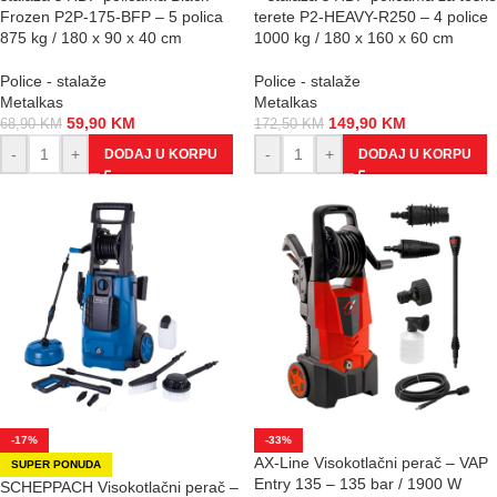
Frozen P2P-175-BFP – 5 polica
terete P2-HEAVY-R250 – 4 police
875 kg / 180 x 90 x 40 cm
1000 kg / 180 x 160 x 60 cm
Police - stalaže
Police - stalaže
Metalkas
Metalkas
59,90
KM
149,90
KM
68,90
KM
172,50
KM
-
+
-
+
DODAJ U KORPU
DODAJ U KORPU
-17%
-33%
AX-Line Visokotlačni perač – VAP
SUPER PONUDA
Entry 135 – 135 bar / 1900 W
SCHEPPACH Visokotlačni perač –