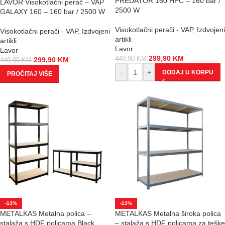
PREDATOR 160 HPC – 160 bar /
LAVOR Visokotlačni perač – VAP
2500 W
GALAXY 160 – 160 bar / 2500 W
Visokotlačni perači - VAP
,
Izdvojeni
Visokotlačni perači - VAP
,
Izdvojeni
artikli
artikli
Lavor
Lavor
299,90
KM
449,90
KM
299,90
KM
449,90
KM
-
+
DODAJ U KORPU
PROČITAJ VIŠE
-13%
-13%
METALKAS Metalna polica –
METALKAS Metalna široka polica
stalaža s HDF policama Black
– stalaža s HDF policama za teške