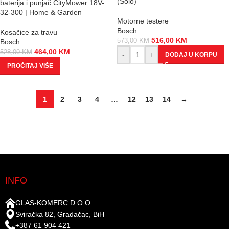
(Solo)
baterija i punjač CityMower 18V-
32-300 | Home & Garden
Motorne testere
Bosch
Kosačice za travu
516,00
KM
573,00
KM
Bosch
464,00
KM
528,00
KM
-
+
DODAJ U KORPU
PROČITAJ VIŠE
1
2
3
4
…
12
13
14
→
INFO
GLAS-KOMERC D.O.O.
Sviračka 82, Gradačac, BiH
+387 61 904 421