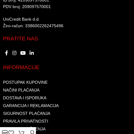
ID broj: 4209097570001​
PDV broj: 209097570001 ​
UniCredit Bank d.d.​
Žiro-račun: 3386002262475496​​
PRATITE NAS
INFORMACIJE
POSTUPAK KUPOVINE
NAČINI PLAĆANJA
DOSTAVA I ISPORUKA
GARANCIJA I REKLAMACIJA
SIGURNOST PLAĆANJA
PRAVILA PRIVATNOSTI
USLOVI KORIŠTENJA