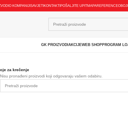
ZVODI
O KOMPANIJI
SAVJETI
KONTAKTI
POŠALJITE UPIT
MAPA
REFERENCE
OBOJ
GK PROIZVODI
AKCIJE
WEB SHOP
PROGRAM LO
oje za krečenje
Nisu pronađeni proizvodi koji odgovaraju vašem odabiru.