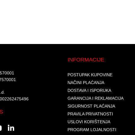
INFORMACIJE
7570001​
POSTUPAK KUPOVINE
7570001 ​
NAČINI PLAĆANJA
DOSTAVA I ISPORUKA
d.​
GARANCIJA I REKLAMACIJA
6002262475496​​
SIGURNOST PLAĆANJA
S
PRAVILA PRIVATNOSTI
USLOVI KORIŠTENJA
PROGRAM LOJALNOSTI