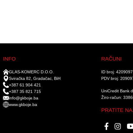
INFO
RAČUNI
GLAS-KOMERC D.O.O.
ID broj: 420909
Sviračka 82, Gradačac, BiH
PDV broj: 20909
+387 61 904 421
UniCredit Bank d.
+387 35 821 715
Žiro-račun: 338
info@gkboje.ba
www.gkboje.ba
PRATITE NA