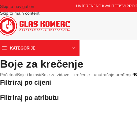
Skip to navigation
UVJERENJA O KVALITETI
SVI PROI
Skip to main content
KATEGORIJE
Boje za krečenje
Početna
/
Boje i lakovi
/
Boje za zidove - krečenje - unutrašnje uređenje
/
B
Filtriraj po cijeni
Filtriraj po atributu