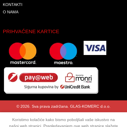
KONTAKTI
O NAMA
PRIHVAĆENE KARTICE
© 2026. Sva prava zadržana. GLAS-KOMERC d.o.o.
Koristimo kolačiće kako bismo poboljšali vaše iskustvo na
Shop
Lista želja
Korpa
Moj račun
našoj web stranici. Pregledavanjem ove web stranice slažete