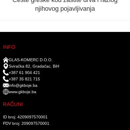
njihovog pojavljivanja
INFO
GLAS-KOMERC D.O.O.
Sviračka 82, Gradačac, BiH
+387 61 904 421
+387 35 821 715
info@gkboje.ba
www.gkboje.ba
RAČUNI
ID broj: 4209097570001​
PDV broj: 209097570001 ​