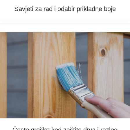
Savjeti za rad i odabir prikladne boje
Česte greške kod zaštite drva i razlog