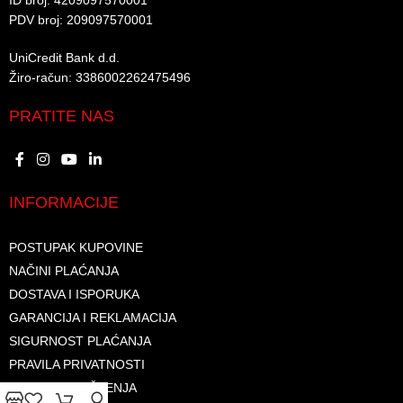
ID broj: 4209097570001​
PDV broj: 209097570001 ​
UniCredit Bank d.d.​
Žiro-račun: 3386002262475496​​
PRATITE NAS
INFORMACIJE
POSTUPAK KUPOVINE
NAČINI PLAĆANJA
DOSTAVA I ISPORUKA
GARANCIJA I REKLAMACIJA
SIGURNOST PLAĆANJA
PRAVILA PRIVATNOSTI
USLOVI KORIŠTENJA