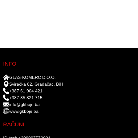
INFO
GLAS-KOMERC D.O.O.
Sviračka 82, Gradačac, BiH
+387 61 904 421
+387 35 821 715
info@gkboje.ba
www.gkboje.ba
RAČUNI