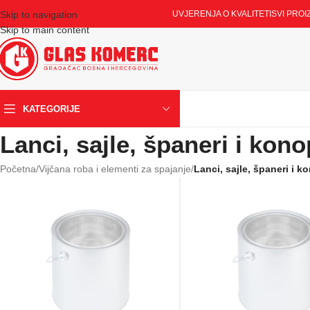
Skip to navigation
UVJERENJA O KVALITETI
SVI PROI
Skip to main content
KATEGORIJE
Lanci, sajle, španeri i kono
Početna
/
Vijčana roba i elementi za spajanje
/
Lanci, sajle, španeri i k