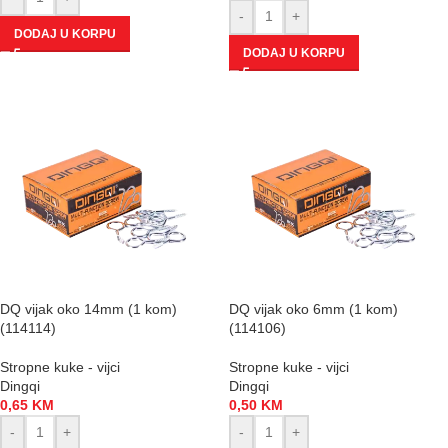
-
+
DODAJ U KORPU
DODAJ U KORPU
DQ vijak oko 14mm (1 kom)
DQ vijak oko 6mm (1 kom)
(114114)
(114106)
Stropne kuke - vijci
Stropne kuke - vijci
Dingqi
Dingqi
0,65
KM
0,50
KM
-
+
-
+