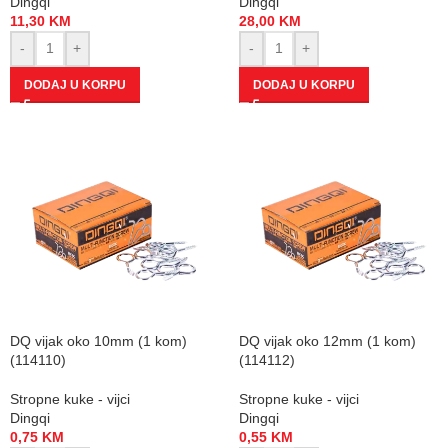
Dingqi
Dingqi
11,30
KM
28,00
KM
-
+
-
+
DODAJ U KORPU
DODAJ U KORPU
DQ vijak oko 10mm (1 kom)
DQ vijak oko 12mm (1 kom)
(114110)
(114112)
Stropne kuke - vijci
Stropne kuke - vijci
Dingqi
Dingqi
0,75
KM
0,55
KM