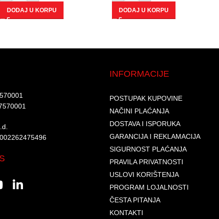
DODAJ U KORPU
DODAJ U KORPU
INFORMACIJE
7570001​
POSTUPAK KUPOVINE
7570001 ​
NAČINI PLAĆANJA
DOSTAVA I ISPORUKA
d.​
GARANCIJA I REKLAMACIJA
6002262475496​​
SIGURNOST PLAĆANJA
S
PRAVILA PRIVATNOSTI
USLOVI KORIŠTENJA
PROGRAM LOJALNOSTI
ČESTA PITANJA
KONTAKTI