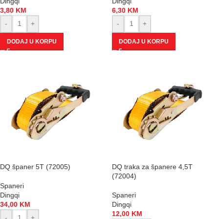
Dingqi
Dingqi
3,80
KM
6,30
KM
-
+
-
+
DODAJ U KORPU
DODAJ U KORPU
DQ španer 5T (72005)
DQ traka za španere 4,5T
(72004)
Spaneri
Dingqi
Spaneri
34,00
KM
Dingqi
12,00
KM
-
+