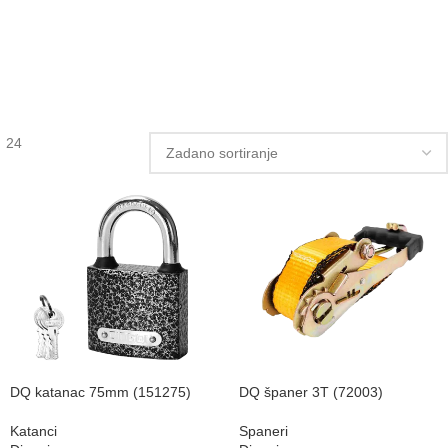
24
DQ katanac 75mm (151275)
DQ španer 3T (72003)
Katanci
Spaneri