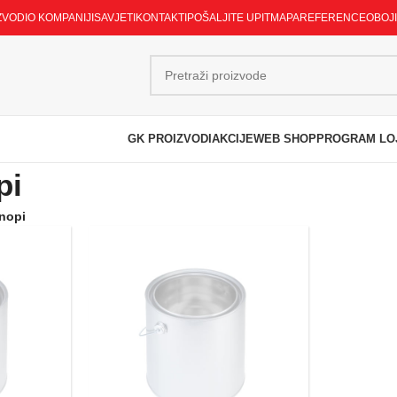
ZVODI
O KOMPANIJI
SAVJETI
KONTAKTI
POŠALJITE UPIT
MAPA
REFERENCE
OBOJ
GK PROIZVODI
AKCIJE
WEB SHOP
PROGRAM LO
pi
onopi