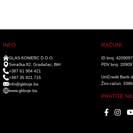
INFO
RAČUNI
GLAS-KOMERC D.O.O.
ID broj: 420909
Sviračka 82, Gradačac, BiH
PDV broj: 20909
+387 61 904 421
UniCredit Bank d.
+387 35 821 715
Žiro-račun: 338
info@gkboje.ba
www.gkboje.ba
PRATITE NA