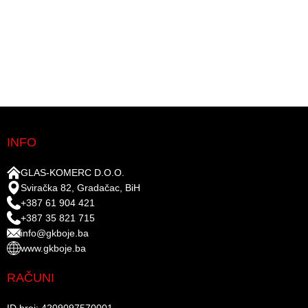
INFO
GLAS-KOMERC D.O.O.
Sviračka 82, Gradačac, BiH
+387 61 904 421
+387 35 821 715
info@gkboje.ba
www.gkboje.ba
RAČUNI