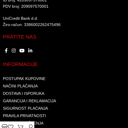
ID broj: 4209097570001​
PDV broj: 209097570001 ​
UniCredit Bank d.d.​
Žiro-račun: 3386002262475496​​
PRATITE NAS
INFORMACIJE
POSTUPAK KUPOVINE
NAČINI PLAĆANJA
DOSTAVA I ISPORUKA
GARANCIJA I REKLAMACIJA
SIGURNOST PLAĆANJA
PRAVILA PRIVATNOSTI
USLOVI KORIŠTENJA