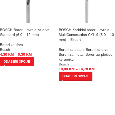
BOSCH Borer – svrdlo za drvo
BOSCH Karbidni borer – svrdlo
Standard (6.0 – 12 mm)
MultiConstruction CYL-9 (6.0 – 10
mm) – Expert
Boreri za drvo
Bosch
Boreri za beton
,
Boreri za drvo
,
4,30
KM
–
9,30
KM
Boreri za metal
,
Boreri za pločice -
keramiku
ODABERI OPCIJE
Bosch
10,00
KM
–
16,70
KM
ODABERI OPCIJE