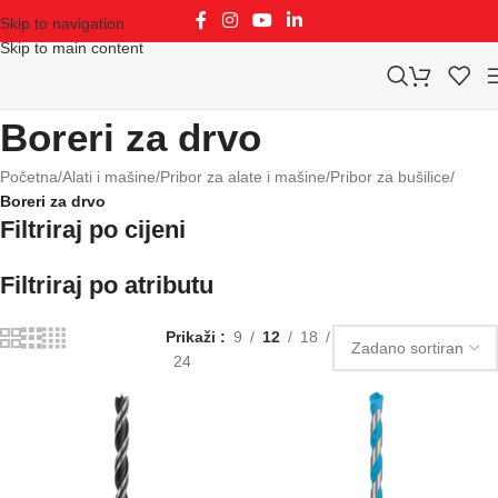
Skip to navigation
Skip to main content
Boreri za drvo
Početna
/
Alati i mašine
/
Pribor za alate i mašine
/
Pribor za bušilice
/
Boreri za drvo
Filtriraj po cijeni
Filtriraj po atributu
Prikaži
9
12
18
24