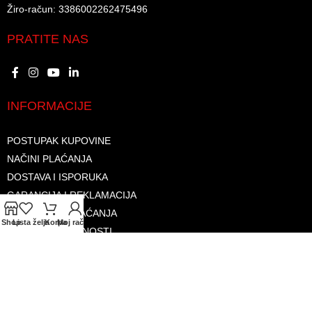
Žiro-račun: 3386002262475496​​
PRATITE NAS
INFORMACIJE
POSTUPAK KUPOVINE
NAČINI PLAĆANJA
DOSTAVA I ISPORUKA
GARANCIJA I REKLAMACIJA
SIGURNOST PLAĆANJA
Shop
Lista želja
Korpa
Moj račun
PRAVILA PRIVATNOSTI
USLOVI KORIŠTENJA
PROGRAM LOJALNOSTI
ČESTA PITANJA
KONTAKTI