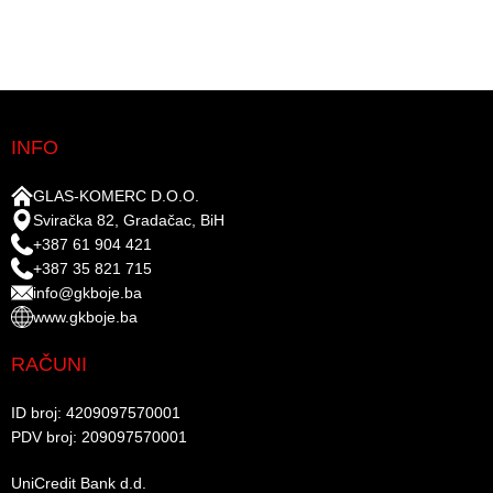
INFO
GLAS-KOMERC D.O.O.
Sviračka 82, Gradačac, BiH
+387 61 904 421
+387 35 821 715
info@gkboje.ba
www.gkboje.ba
RAČUNI
ID broj: 4209097570001​
PDV broj: 209097570001 ​
UniCredit Bank d.d.​