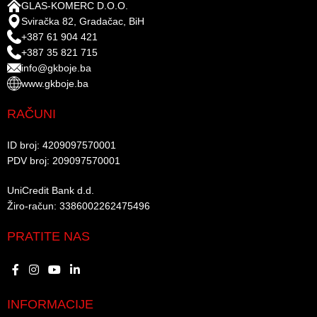
GLAS-KOMERC D.O.O.
Sviračka 82, Gradačac, BiH
+387 61 904 421
+387 35 821 715
info@gkboje.ba
www.gkboje.ba
RAČUNI
ID broj: 4209097570001​
PDV broj: 209097570001 ​
UniCredit Bank d.d.​
Žiro-račun: 3386002262475496​​
PRATITE NAS
INFORMACIJE