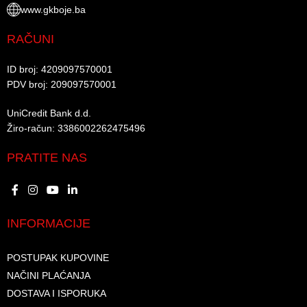
www.gkboje.ba
RAČUNI
ID broj: 4209097570001​
PDV broj: 209097570001 ​
UniCredit Bank d.d.​
Žiro-račun: 3386002262475496​​
PRATITE NAS
INFORMACIJE
POSTUPAK KUPOVINE
NAČINI PLAĆANJA
DOSTAVA I ISPORUKA