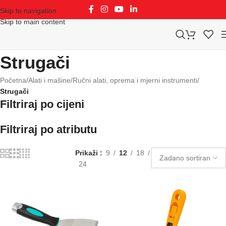
Skip to navigation
Skip to main content
Strugači
Početna
/
Alati i mašine
/
Ručni alati, oprema i mjerni instrumenti
/
Strugači
Filtriraj po cijeni
Filtriraj po atributu
Prikaži
9
12
18
24