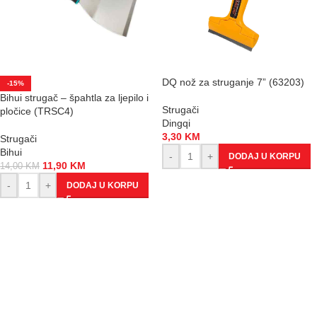
DQ nož za struganje 7” (63203)
-15%
Bihui strugač – špahtla za ljepilo i
Strugači
pločice (TRSC4)
Dingqi
3,30
KM
Strugači
Bihui
-
+
DODAJ U KORPU
11,90
KM
14,00
KM
-
+
DODAJ U KORPU