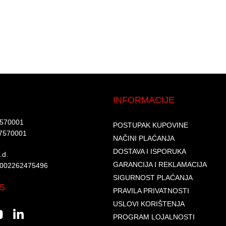
INFORMACIJE
7570001​
POSTUPAK KUPOVINE
7570001 ​
NAČINI PLAĆANJA
DOSTAVA I ISPORUKA
d.​
GARANCIJA I REKLAMACIJA
6002262475496​​
SIGURNOST PLAĆANJA
S
PRAVILA PRIVATNOSTI
USLOVI KORIŠTENJA
PROGRAM LOJALNOSTI