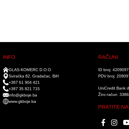
INFO
RAČUNI
GLAS-KOMERC D.O.O.
ID broj: 420909
Sviračka 82, Gradačac, BiH
PDV broj: 20909
+387 61 904 421
UniCredit Bank d.
+387 35 821 715
Žiro-račun: 338
info@gkboje.ba
www.gkboje.ba
PRATITE NA