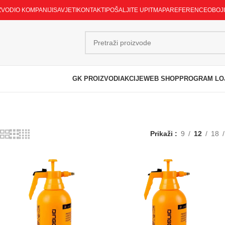
ZVODI
O KOMPANIJI
SAVJETI
KONTAKTI
POŠALJITE UPIT
MAPA
REFERENCE
OBOJ
GK PROIZVODI
AKCIJE
WEB SHOP
PROGRAM LO
Prikaži
9
12
18