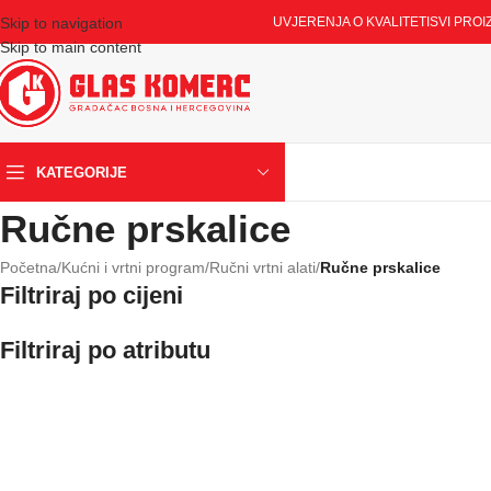
Skip to navigation
UVJERENJA O KVALITETI
SVI PROI
Skip to main content
KATEGORIJE
Ručne prskalice
Početna
/
Kućni i vrtni program
/
Ručni vrtni alati
/
Ručne prskalice
Filtriraj po cijeni
Filtriraj po atributu