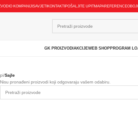
ZVODI
O KOMPANIJI
SAVJETI
KONTAKTI
POŠALJITE UPIT
MAPA
REFERENCE
OBOJ
GK PROIZVODI
AKCIJE
WEB SHOP
PROGRAM LO
pi
/
Sajle
Nisu pronađeni proizvodi koji odgovaraju vašem odabiru.