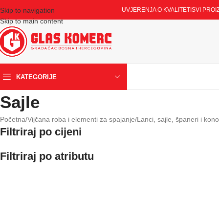
Skip to navigation
UVJERENJA O KVALITETI
SVI PROI
Skip to main content
KATEGORIJE
Sajle
Početna
/
Vijčana roba i elementi za spajanje
/
Lanci, sajle, španeri i kono
Filtriraj po cijeni
Filtriraj po atributu