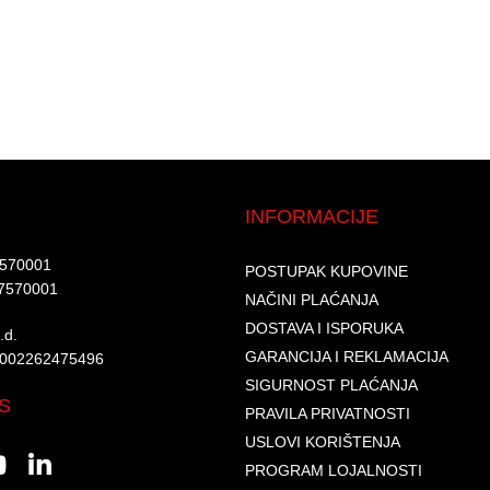
INFORMACIJE
7570001​
POSTUPAK KUPOVINE
7570001 ​
NAČINI PLAĆANJA
DOSTAVA I ISPORUKA
d.​
GARANCIJA I REKLAMACIJA
6002262475496​​
SIGURNOST PLAĆANJA
S
PRAVILA PRIVATNOSTI
USLOVI KORIŠTENJA
PROGRAM LOJALNOSTI