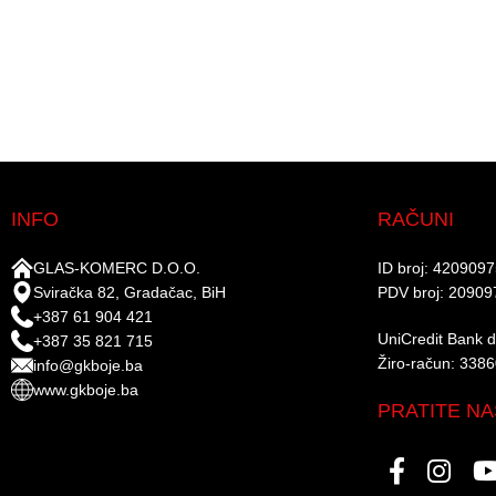
INFO
RAČUNI
GLAS-KOMERC D.O.O.
ID broj: 420909
Sviračka 82, Gradačac, BiH
PDV broj: 20909
+387 61 904 421
UniCredit Bank d.
+387 35 821 715
Žiro-račun: 338
info@gkboje.ba
www.gkboje.ba
PRATITE NA