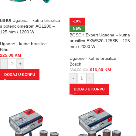
BIHUI Ugaona – kutna brusilica
-10%
s potenciometrom AG1200 –
NEW
125 mm / 1200 W
BOSCH Expert Ugaona – kutna
brusilica EXWS20-125SB – 125
Ugaone - kutne brusilice
mm / 2000 W
Bihui
225,00
KM
Ugaone - kutne brusilice
-
+
Bosch
616,00
KM
684,00
KM
DODAJ U KORPU
-
+
DODAJ U KORPU