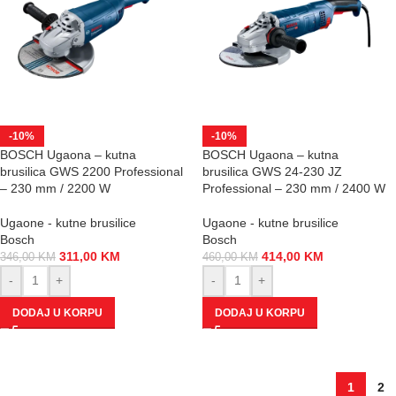
-10%
-10%
BOSCH Ugaona – kutna
BOSCH Ugaona – kutna
brusilica GWS 2200 Professional
brusilica GWS 24-230 JZ
– 230 mm / 2200 W
Professional – 230 mm / 2400 W
Ugaone - kutne brusilice
Ugaone - kutne brusilice
Bosch
Bosch
311,00
KM
414,00
KM
346,00
KM
460,00
KM
-
+
-
+
DODAJ U KORPU
DODAJ U KORPU
1
2