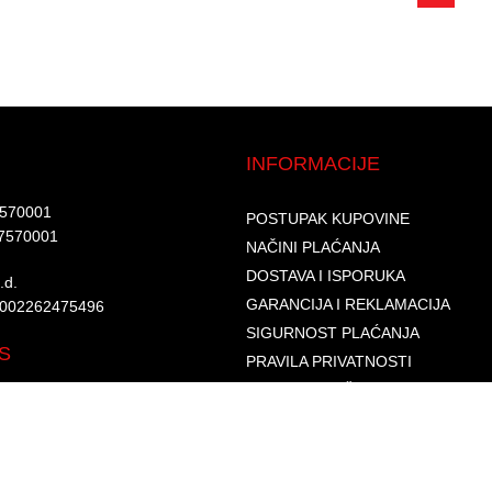
INFORMACIJE
7570001​
POSTUPAK KUPOVINE
7570001 ​
NAČINI PLAĆANJA
DOSTAVA I ISPORUKA
d.​
GARANCIJA I REKLAMACIJA
6002262475496​​
SIGURNOST PLAĆANJA
S
PRAVILA PRIVATNOSTI
USLOVI KORIŠTENJA
PROGRAM LOJALNOSTI
ČESTA PITANJA
KONTAKTI