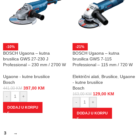
-10%
-21%
BOSCH Ugaona – kutna
BOSCH Ugaona – kutna
brusilica GWS 27-230 J
brusilica GWS 7-115
Professional – 230 mm / 2700 W
Professional – 115 mm / 720 W
Ugaone - kutne brusilice
Električni alati
,
Brusilice
,
Ugaone
Bosch
- kutne brusilice
397,00
KM
Bosch
441,00
KM
129,00
KM
163,00
KM
-
+
-
+
DODAJ U KORPU
DODAJ U KORPU
3
→