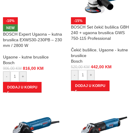
-10%
-15%
BOSCH Set čekić bušilica GBH
NEW
240 + ugaona brusilica GWS
BOSCH Expert Ugaona – kutna
750-115 Professional
brusilica EXWS30-230PB – 230
mm / 2800 W
Čekić bušilice
,
Ugaone - kutne
brusilice
Ugaone - kutne brusilice
Bosch
Bosch
442,00
KM
520,00
KM
816,00
KM
906,00
KM
-
+
-
+
DODAJ U KORPU
DODAJ U KORPU