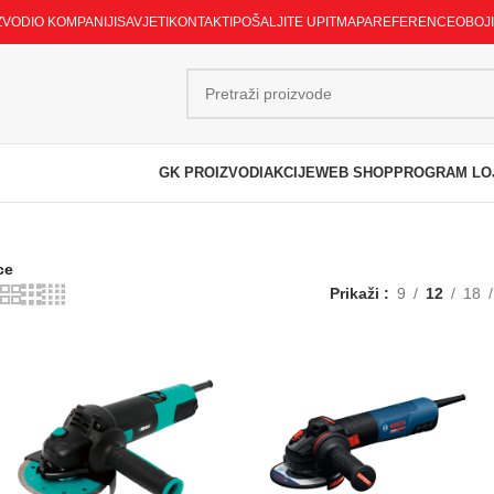
ZVODI
O KOMPANIJI
SAVJETI
KONTAKTI
POŠALJITE UPIT
MAPA
REFERENCE
OBOJ
GK PROIZVODI
AKCIJE
WEB SHOP
PROGRAM LO
ce
Prikaži
9
12
18