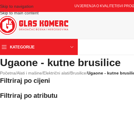
Skip to navigation
UVJERENJA O KVALITETI
SVI PROI
Skip to main content
KATEGORIJE
Ugaone - kutne brusilice
Početna
/
Alati i mašine
/
Električni alati
/
Brusilice
/
Ugaone - kutne brusili
Filtriraj po cijeni
Filtriraj po atributu