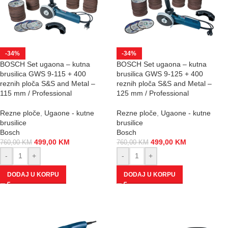
-34%
-34%
BOSCH Set ugaona – kutna
BOSCH Set ugaona – kutna
brusilica GWS 9-115 + 400
brusilica GWS 9-125 + 400
reznih ploča S&S and Metal –
reznih ploča S&S and Metal –
115 mm / Professional
125 mm / Professional
Rezne ploče
,
Ugaone - kutne
Rezne ploče
,
Ugaone - kutne
brusilice
brusilice
Bosch
Bosch
499,00
KM
499,00
KM
760,00
KM
760,00
KM
-
+
-
+
DODAJ U KORPU
DODAJ U KORPU