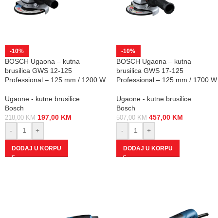
-10%
-10%
BOSCH Ugaona – kutna
BOSCH Ugaona – kutna
brusilica GWS 12-125
brusilica GWS 17-125
Professional – 125 mm / 1200 W
Professional – 125 mm / 1700 W
Ugaone - kutne brusilice
Ugaone - kutne brusilice
Bosch
Bosch
197,00
KM
457,00
KM
218,00
KM
507,00
KM
-
+
-
+
DODAJ U KORPU
DODAJ U KORPU