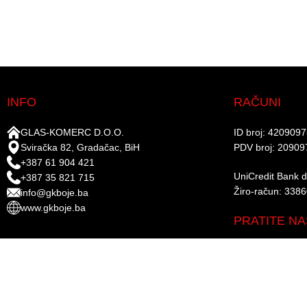
INFO
RAČUNI
GLAS-KOMERC D.O.O.
ID broj: 420909
Sviračka 82, Gradačac, BiH
PDV broj: 20909
+387 61 904 421
UniCredit Bank d.
+387 35 821 715
Žiro-račun: 338
info@gkboje.ba
www.gkboje.ba
PRATITE NA