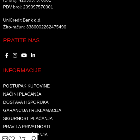
ID broj: 4209097570001​
PDV broj: 209097570001 ​
UniCredit Bank d.d.​
Žiro-račun: 3386002262475496​​
PRATITE NAS
INFORMACIJE
POSTUPAK KUPOVINE
NAČINI PLAĆANJA
DOSTAVA I ISPORUKA
GARANCIJA I REKLAMACIJA
SIGURNOST PLAĆANJA
PRAVILA PRIVATNOSTI
USLOVI KORIŠTENJA