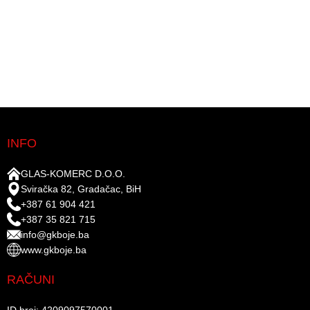
INFO
GLAS-KOMERC D.O.O.
Sviračka 82, Gradačac, BiH
+387 61 904 421
+387 35 821 715
info@gkboje.ba
www.gkboje.ba
RAČUNI