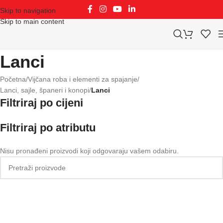
Skip to navigation
Skip to main content
Lanci
Početna
/
Vijčana roba i elementi za spajanje
/
Lanci, sajle, španeri i konopi
/
Lanci
Filtriraj po cijeni
Filtriraj po atributu
Nisu pronađeni proizvodi koji odgovaraju vašem odabiru.