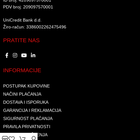
ID broj: 4209097570001​
PDV broj: 209097570001 ​
UniCredit Bank d.d.​
Žiro-račun: 3386002262475496​​
PRATITE NAS
INFORMACIJE
POSTUPAK KUPOVINE
NAČINI PLAĆANJA
DOSTAVA I ISPORUKA
GARANCIJA I REKLAMACIJA
SIGURNOST PLAĆANJA
PRAVILA PRIVATNOSTI
USLOVI KORIŠTENJA