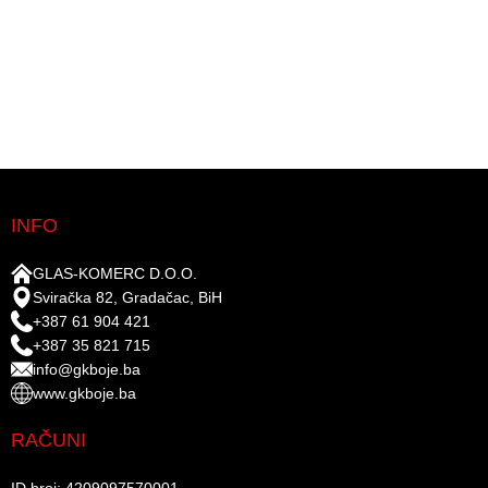
INFO
GLAS-KOMERC D.O.O.
Sviračka 82, Gradačac, BiH
+387 61 904 421
+387 35 821 715
info@gkboje.ba
www.gkboje.ba
RAČUNI