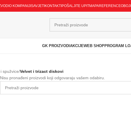
ZVODI
O KOMPANIJI
SAVJETI
KONTAKTI
POŠALJITE UPIT
MAPA
REFERENCE
OBOJ
GK PROIZVODI
AKCIJE
WEB SHOP
PROGRAM LO
 i spužvice
/
Velvet i trizact diskovi
Nisu pronađeni proizvodi koji odgovaraju vašem odabiru.