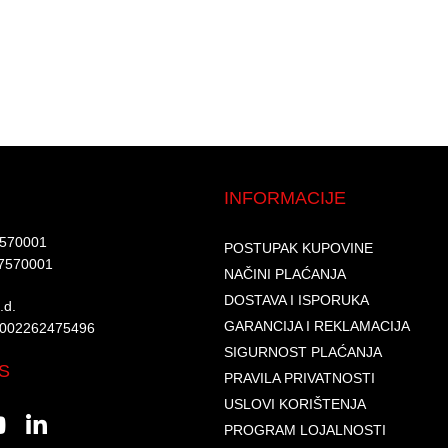
INFORMACIJE
7570001​
POSTUPAK KUPOVINE
7570001 ​
NAČINI PLAĆANJA
DOSTAVA I ISPORUKA
d.​
GARANCIJA I REKLAMACIJA
6002262475496​​
SIGURNOST PLAĆANJA
S
PRAVILA PRIVATNOSTI
USLOVI KORIŠTENJA
PROGRAM LOJALNOSTI