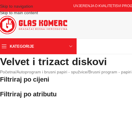
Skip to navigation
UVJERENJA O KVALITETI
SVI PROI
Skip to main content
KATEGORIJE
Velvet i trizact diskovi
Početna
/
Autoprogram i brusni papiri - spužvice
/
Brusni program - papiri
Filtriraj po cijeni
Filtriraj po atributu