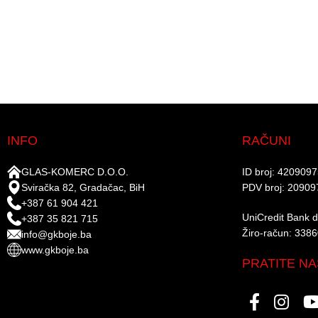
INFO
RAČUNI
GLAS-KOMERC D.O.O.
ID broj: 420909
Sviračka 82, Gradačac, BiH
PDV broj: 20909
+387 61 904 421
UniCredit Bank d.
+387 35 821 715
Žiro-račun: 338
info@gkboje.ba
www.gkboje.ba
PRATITE NA