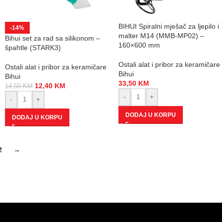
BIHUI Spiralni mješač za ljepilo i
-14%
malter M14 (MMB-MP02) –
Bihui set za rad sa silikonom –
160×600 mm
špahtle (STARK3)
Ostali alat i pribor za keramičare
Ostali alat i pribor za keramičare
Bihui
Bihui
33,50
KM
12,40
KM
14,50
KM
-
+
-
+
DODAJ U KORPU
DODAJ U KORPU
2
→