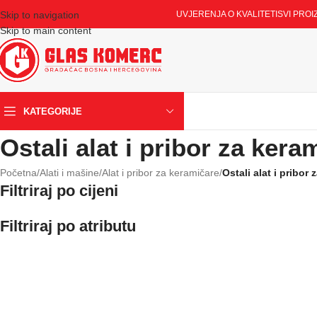
Skip to navigation
UVJERENJA O KVALITETI
SVI PROI
Skip to main content
KATEGORIJE
Ostali alat i pribor za kera
Početna
/
Alati i mašine
/
Alat i pribor za keramičare
/
Ostali alat i pribor
Filtriraj po cijeni
Filtriraj po atributu