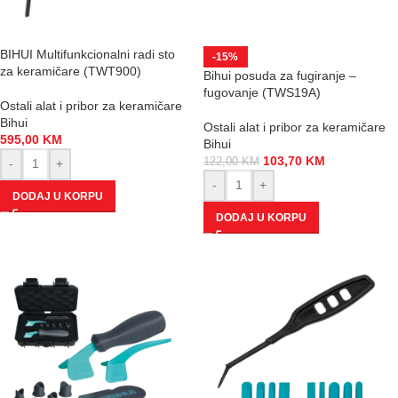
BIHUI Multifunkcionalni radi sto
-15%
za keramičare (TWT900)
Bihui posuda za fugiranje –
fugovanje (TWS19A)
Ostali alat i pribor za keramičare
Bihui
Ostali alat i pribor za keramičare
595,00
KM
Bihui
103,70
KM
122,00
KM
-
+
-
+
DODAJ U KORPU
DODAJ U KORPU