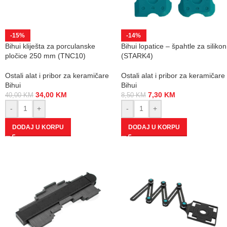
-15%
-14%
Bihui kliješta za porculanske
Bihui lopatice – špahtle za silikon
pločice 250 mm (TNC10)
(STARK4)
Ostali alat i pribor za keramičare
Ostali alat i pribor za keramičare
Bihui
Bihui
34,00
KM
7,30
KM
40,00
KM
8,50
KM
-
+
-
+
DODAJ U KORPU
DODAJ U KORPU