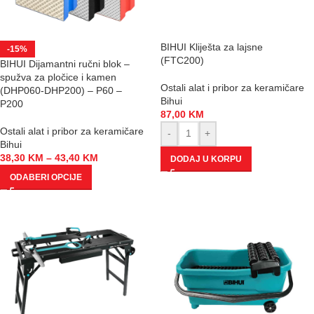
BIHUI Kliješta za lajsne
-15%
(FTC200)
BIHUI Dijamantni ručni blok –
spužva za pločice i kamen
Ostali alat i pribor za keramičare
(DHP060-DHP200) – P60 –
Bihui
P200
87,00
KM
Ostali alat i pribor za keramičare
-
+
Bihui
38,30
KM
–
43,40
KM
DODAJ U KORPU
ODABERI OPCIJE