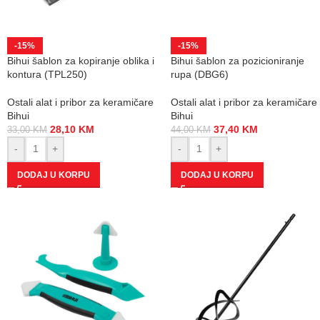
-15%
-15%
Bihui šablon za kopiranje oblika i
Bihui šablon za pozicioniranje
kontura (TPL250)
rupa (DBG6)
Ostali alat i pribor za keramičare
Ostali alat i pribor za keramičare
Bihui
Bihui
28,10
KM
37,40
KM
33,00
KM
44,00
KM
-
+
-
+
DODAJ U KORPU
DODAJ U KORPU