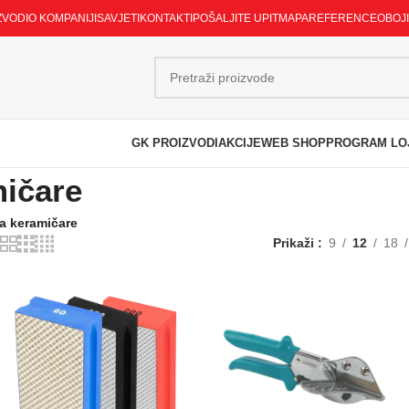
ZVODI
O KOMPANIJI
SAVJETI
KONTAKTI
POŠALJITE UPIT
MAPA
REFERENCE
OBOJ
GK PROIZVODI
AKCIJE
WEB SHOP
PROGRAM LO
mičare
 za keramičare
Prikaži
9
12
18