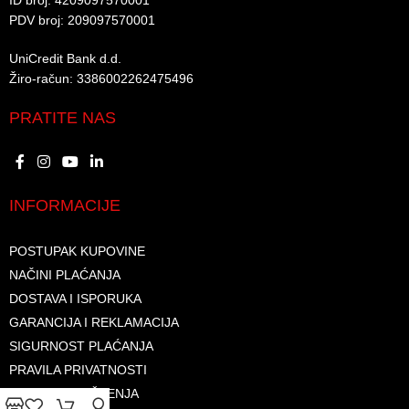
ID broj: 4209097570001​
PDV broj: 209097570001 ​
UniCredit Bank d.d.​
Žiro-račun: 3386002262475496​​
PRATITE NAS
INFORMACIJE
POSTUPAK KUPOVINE
NAČINI PLAĆANJA
DOSTAVA I ISPORUKA
GARANCIJA I REKLAMACIJA
SIGURNOST PLAĆANJA
PRAVILA PRIVATNOSTI
USLOVI KORIŠTENJA