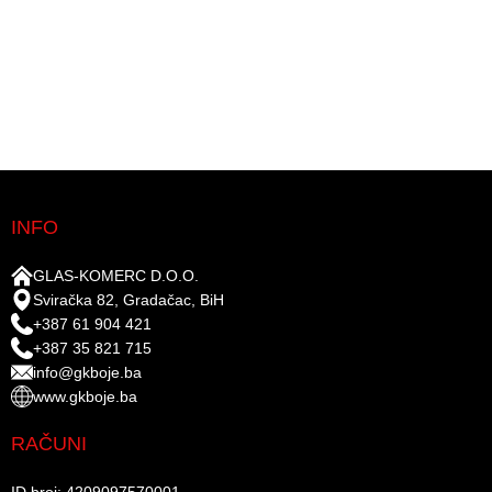
INFO
GLAS-KOMERC D.O.O.
Sviračka 82, Gradačac, BiH
+387 61 904 421
+387 35 821 715
info@gkboje.ba
www.gkboje.ba
RAČUNI