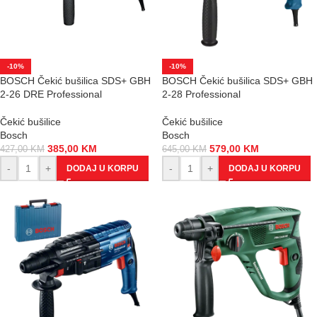
-10%
-10%
BOSCH Čekić bušilica SDS+ GBH
BOSCH Čekić bušilica SDS+ GBH
2-26 DRE Professional
2-28 Professional
Čekić bušilice
Čekić bušilice
Bosch
Bosch
385,00
KM
579,00
KM
427,00
KM
645,00
KM
-
+
-
+
DODAJ U KORPU
DODAJ U KORPU