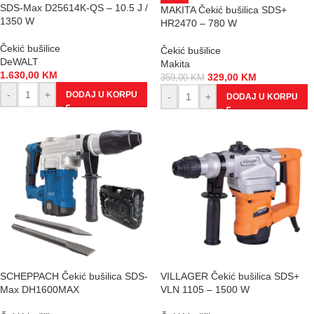
SDS-Max D25614K-QS – 10.5 J /
MAKITA Čekić bušilica SDS+
1350 W
HR2470 – 780 W
Čekić bušilice
Čekić bušilice
DeWALT
Makita
1.630,00
KM
329,00
KM
359,00
KM
-
+
DODAJ U KORPU
-
+
DODAJ U KORPU
SCHEPPACH Čekić bušilica SDS-
VILLAGER Čekić bušilica SDS+
Max DH1600MAX
VLN 1105 – 1500 W