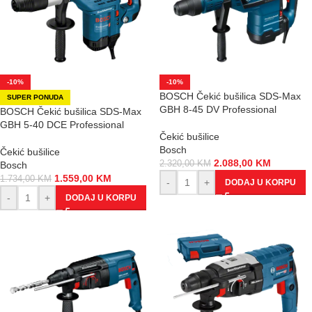
-10%
-10%
BOSCH Čekić bušilica SDS-Max
SUPER PONUDA
GBH 8-45 DV Professional
BOSCH Čekić bušilica SDS-Max
GBH 5-40 DCE Professional
Čekić bušilice
Bosch
Čekić bušilice
2.088,00
KM
2.320,00
KM
Bosch
1.559,00
KM
1.734,00
KM
-
+
DODAJ U KORPU
-
+
DODAJ U KORPU