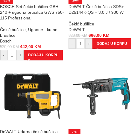
-15%
-20%
BOSCH Set čekić bušilica GBH
DeWALT Čekić bušilica SDS+
240 + ugaona brusilica GWS 750-
D25144K-QS – 3.0 J / 900 W
115 Professional
Čekić bušilice
Čekić bušilice
,
Ugaone - kutne
DeWALT
brusilice
666,00
KM
828,00
KM
Bosch
-
+
DODAJ U KORPU
442,00
KM
520,00
KM
-
+
DODAJ U KORPU
DeWALT Udarna čekić bušilica
-8%