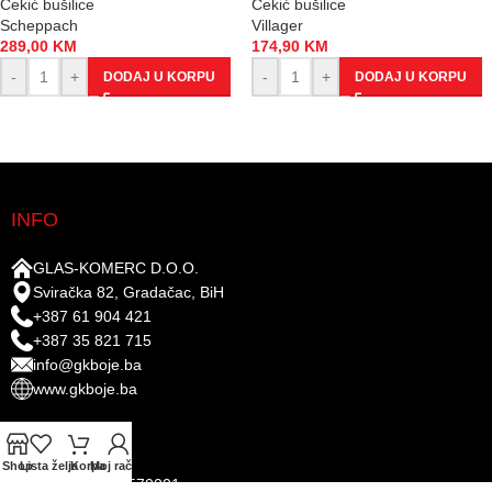
Čekić bušilice
Čekić bušilice
Scheppach
Villager
289,00
KM
174,90
KM
-
+
-
+
DODAJ U KORPU
DODAJ U KORPU
INFO
GLAS-KOMERC D.O.O.
Sviračka 82, Gradačac, BiH
+387 61 904 421
+387 35 821 715
info@gkboje.ba
www.gkboje.ba
RAČUNI
Shop
Lista želja
Korpa
Moj račun
ID broj: 4209097570001​