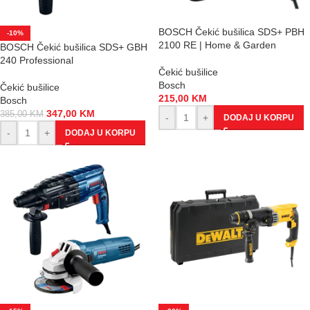
BOSCH Čekić bušilica SDS+ PBH
-10%
2100 RE | Home & Garden
BOSCH Čekić bušilica SDS+ GBH
240 Professional
Čekić bušilice
Bosch
Čekić bušilice
215,00
KM
Bosch
347,00
KM
385,00
KM
-
+
DODAJ U KORPU
-
+
DODAJ U KORPU