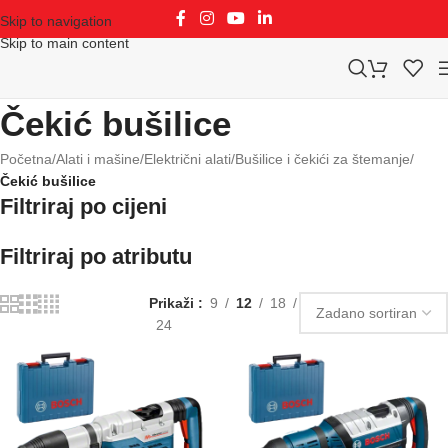
Skip to navigation
Skip to main content
Čekić bušilice
Početna
/
Alati i mašine
/
Električni alati
/
Bušilice i čekići za štemanje
/
Čekić bušilice
Filtriraj po cijeni
Filtriraj po atributu
Prikaži
9
12
18
24