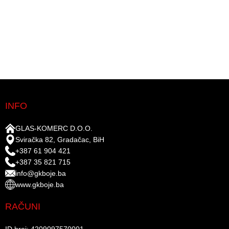
INFO
GLAS-KOMERC D.O.O.
Sviračka 82, Gradačac, BiH
+387 61 904 421
+387 35 821 715
info@gkboje.ba
www.gkboje.ba
RAČUNI