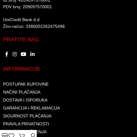
ID broj: 4209097570001​
PDV broj: 209097570001 ​
UniCredit Bank d.d.​
Žiro-račun: 3386002262475496​​
PRATITE NAS
INFORMACIJE
POSTUPAK KUPOVINE
NAČINI PLAĆANJA
DOSTAVA I ISPORUKA
GARANCIJA I REKLAMACIJA
SIGURNOST PLAĆANJA
PRAVILA PRIVATNOSTI
USLOVI KORIŠTENJA