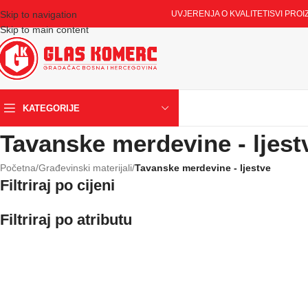
Skip to navigation
UVJERENJA O KVALITETI
SVI PROI
Skip to main content
KATEGORIJE
Tavanske merdevine - ljest
Početna
/
Građevinski materijali
/
Tavanske merdevine - ljestve
Filtriraj po cijeni
Filtriraj po atributu