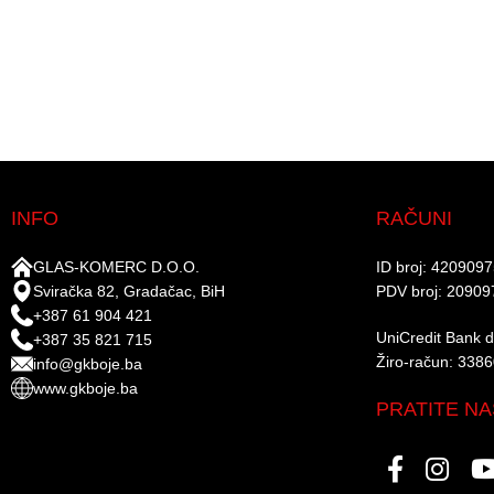
INFO
RAČUNI
GLAS-KOMERC D.O.O.
ID broj: 420909
Sviračka 82, Gradačac, BiH
PDV broj: 20909
+387 61 904 421
UniCredit Bank d.
+387 35 821 715
Žiro-račun: 338
info@gkboje.ba
www.gkboje.ba
PRATITE NA