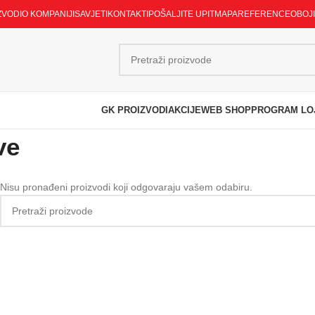
ZVODI
O KOMPANIJI
SAVJETI
KONTAKTI
POŠALJITE UPIT
MAPA
REFERENCE
OBOJ
GK PROIZVODI
AKCIJE
WEB SHOP
PROGRAM LO
ve
Nisu pronađeni proizvodi koji odgovaraju vašem odabiru.