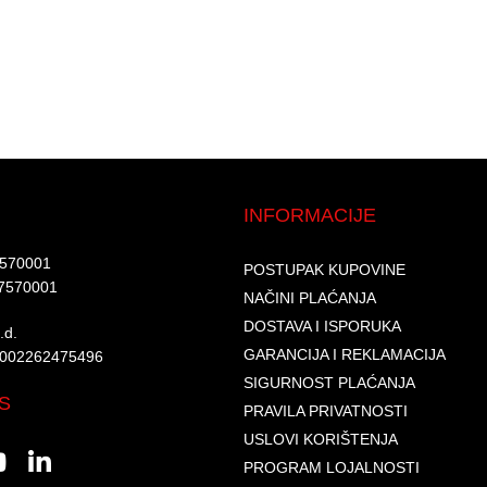
INFORMACIJE
7570001​
POSTUPAK KUPOVINE
7570001 ​
NAČINI PLAĆANJA
DOSTAVA I ISPORUKA
d.​
GARANCIJA I REKLAMACIJA
6002262475496​​
SIGURNOST PLAĆANJA
S
PRAVILA PRIVATNOSTI
USLOVI KORIŠTENJA
PROGRAM LOJALNOSTI