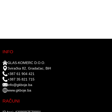
INFO
GLAS-KOMERC D.O.O.
Sviračka 82, Gradačac, BiH
+387 61 904 421
+387 35 821 715
info@gkboje.ba
www.gkboje.ba
RAČUNI