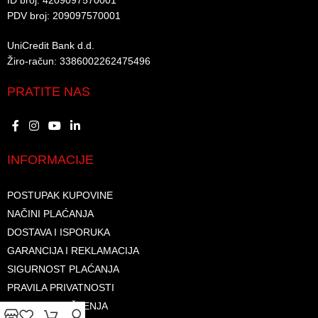
ID broj: 4209097570001​
PDV broj: 209097570001 ​
UniCredit Bank d.d.​
Žiro-račun: 3386002262475496​​
PRATITE NAS
INFORMACIJE
POSTUPAK KUPOVINE
NAČINI PLAĆANJA
DOSTAVA I ISPORUKA
GARANCIJA I REKLAMACIJA
SIGURNOST PLAĆANJA
PRAVILA PRIVATNOSTI
USLOVI KORIŠTENJA