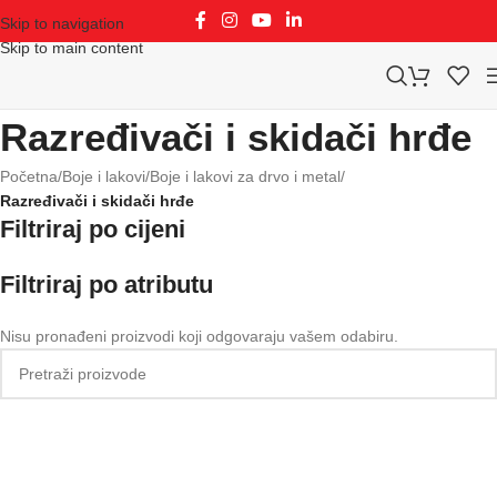
Skip to navigation
Skip to main content
Razređivači i skidači hrđe
Početna
/
Boje i lakovi
/
Boje i lakovi za drvo i metal
/
Razređivači i skidači hrđe
Filtriraj po cijeni
Filtriraj po atributu
Nisu pronađeni proizvodi koji odgovaraju vašem odabiru.