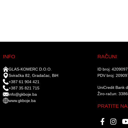
INFO
RAČUNI
GLAS-KOMERC D.O.O.
ID broj: 420909
Sviračka 82, Gradačac, BiH
PDV broj: 20909
+387 61 904 421
UniCredit Bank d.
+387 35 821 715
Žiro-račun: 338
info@gkboje.ba
www.gkboje.ba
PRATITE NA