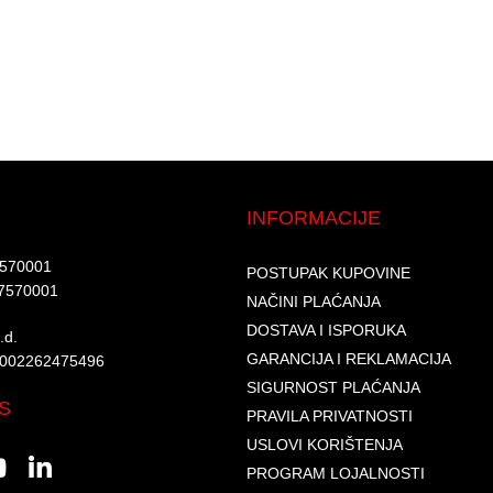
INFORMACIJE
7570001​
POSTUPAK KUPOVINE
7570001 ​
NAČINI PLAĆANJA
DOSTAVA I ISPORUKA
d.​
GARANCIJA I REKLAMACIJA
6002262475496​​
SIGURNOST PLAĆANJA
S
PRAVILA PRIVATNOSTI
USLOVI KORIŠTENJA
PROGRAM LOJALNOSTI