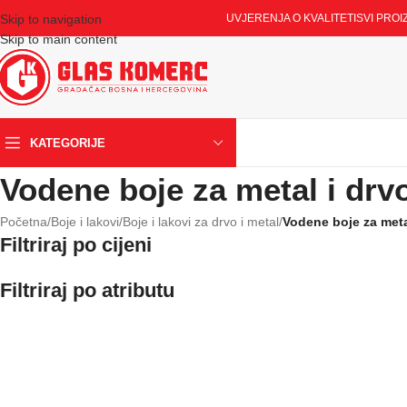
Skip to navigation
UVJERENJA O KVALITETI
SVI PROI
Skip to main content
KATEGORIJE
Vodene boje za metal i drv
Početna
/
Boje i lakovi
/
Boje i lakovi za drvo i metal
/
Vodene boje za meta
Filtriraj po cijeni
Filtriraj po atributu