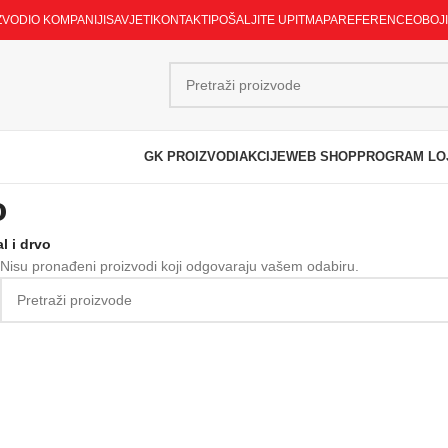
ZVODI
O KOMPANIJI
SAVJETI
KONTAKTI
POŠALJITE UPIT
MAPA
REFERENCE
OBOJ
GK PROIZVODI
AKCIJE
WEB SHOP
PROGRAM LO
o
l i drvo
Nisu pronađeni proizvodi koji odgovaraju vašem odabiru.