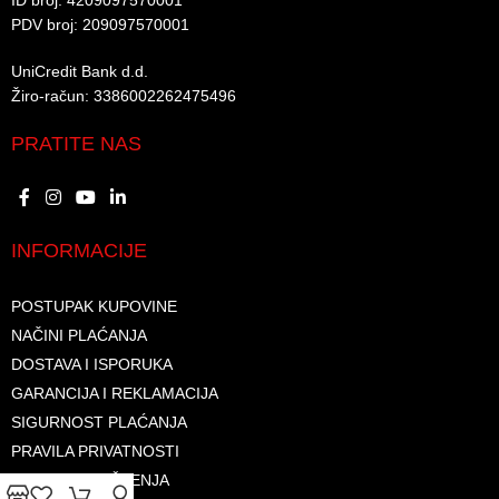
ID broj: 4209097570001​
PDV broj: 209097570001 ​
UniCredit Bank d.d.​
Žiro-račun: 3386002262475496​​
PRATITE NAS
INFORMACIJE
POSTUPAK KUPOVINE
NAČINI PLAĆANJA
DOSTAVA I ISPORUKA
GARANCIJA I REKLAMACIJA
SIGURNOST PLAĆANJA
PRAVILA PRIVATNOSTI
USLOVI KORIŠTENJA