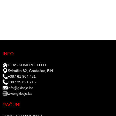
INFO
GLAS-KOMERC D.O.O.
Sviračka 82, Gradačac, BiH
+387 61 904 421
+387 35 821 715
info@gkboje.ba
www.gkboje.ba
RAČUNI