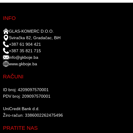
INFO
GLAS-KOMERC D.O.O.
Sviračka 82, Gradačac, BiH
+387 61 904 421
+387 35 821 715
info@gkboje.ba
www.gkboje.ba
RAČUNI
ID broj: 4209097570001​
PDV broj: 209097570001 ​
UniCredit Bank d.d.​
Žiro-račun: 3386002262475496​​
PRATITE NAS