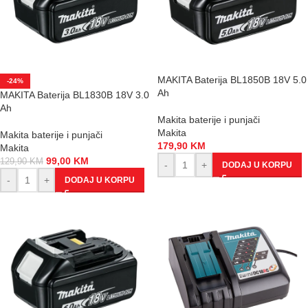
MAKITA Baterija BL1850B 18V 5.0
-24%
Ah
MAKITA Baterija BL1830B 18V 3.0
Ah
Makita baterije i punjači
Makita
Makita baterije i punjači
179,90
KM
Makita
99,00
KM
129,90
KM
-
+
DODAJ U KORPU
-
+
DODAJ U KORPU