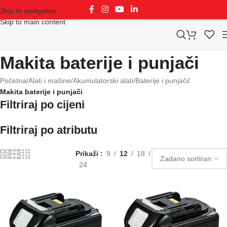
Skip to navigation
Skip to main content
Makita baterije i punjači
Početna
/
Alati i mašine
/
Akumulatorski alati
/
Baterije i punjači
/
Makita baterije i punjači
Filtriraj po cijeni
Filtriraj po atributu
Prikaži
9
12
18
24