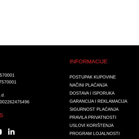
INFORMACIJE
7570001​
POSTUPAK KUPOVINE
7570001 ​
NAČINI PLAĆANJA
DOSTAVA I ISPORUKA
d.​
GARANCIJA I REKLAMACIJA
6002262475496​​
SIGURNOST PLAĆANJA
S
PRAVILA PRIVATNOSTI
USLOVI KORIŠTENJA
PROGRAM LOJALNOSTI