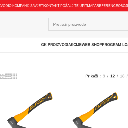
ZVODI
O KOMPANIJI
SAVJETI
KONTAKTI
POŠALJITE UPIT
MAPA
REFERENCE
OBOJ
GK PROIZVODI
AKCIJE
WEB SHOP
PROGRAM LO
Prikaži
9
12
18