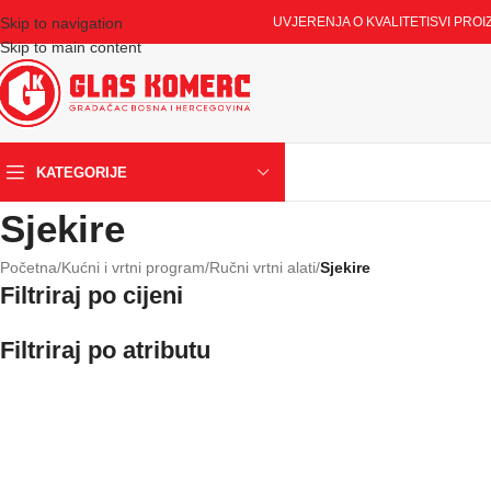
Skip to navigation
UVJERENJA O KVALITETI
SVI PROI
Skip to main content
KATEGORIJE
Sjekire
Početna
/
Kućni i vrtni program
/
Ručni vrtni alati
/
Sjekire
Filtriraj po cijeni
Filtriraj po atributu