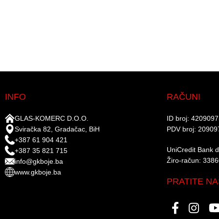
INFO
RAČUNI
GLAS-KOMERC D.O.O.
ID broj: 420909
Sviračka 82, Gradačac, BiH
PDV broj: 20909
+387 61 904 421
UniCredit Bank d.
+387 35 821 715
Žiro-račun: 338
info@gkboje.ba
www.gkboje.ba
PRATITE NA