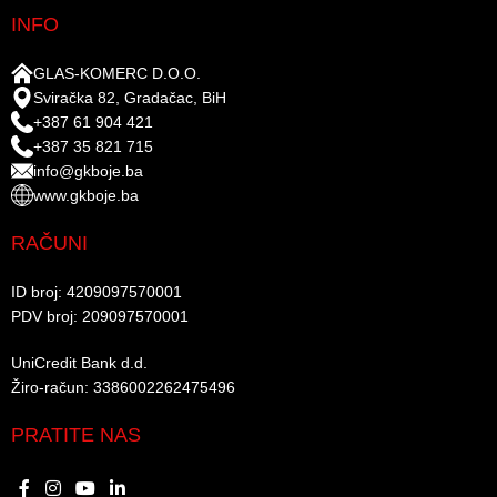
INFO
GLAS-KOMERC D.O.O.
Sviračka 82, Gradačac, BiH
+387 61 904 421
+387 35 821 715
info@gkboje.ba
www.gkboje.ba
RAČUNI
ID broj: 4209097570001​
PDV broj: 209097570001 ​
UniCredit Bank d.d.​
Žiro-račun: 3386002262475496​​
PRATITE NAS