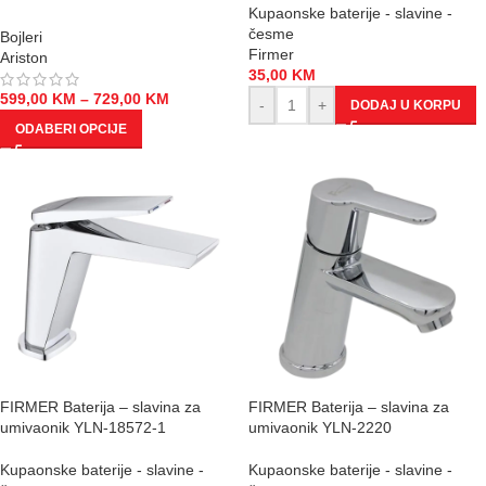
Kupaonske baterije - slavine -
česme
Bojleri
Firmer
Ariston
35,00
KM
599,00
KM
–
729,00
KM
-
+
DODAJ U KORPU
ODABERI OPCIJE
FIRMER Baterija – slavina za
FIRMER Baterija – slavina za
umivaonik YLN-18572-1
umivaonik YLN-2220
Kupaonske baterije - slavine -
Kupaonske baterije - slavine -