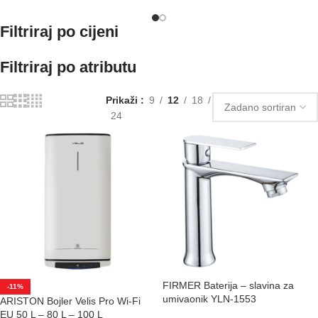
Filtriraj po cijeni
Filtriraj po atributu
Prikaži
9
12
18
24
FIRMER Baterija – slavina za
-11%
umivaonik YLN-1553
ARISTON Bojler Velis Pro Wi-Fi
EU 50 L – 80 L – 100 L