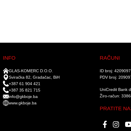
INFO
RAČUNI
GLAS-KOMERC D.O.O.
ID broj: 420909
Sviračka 82, Gradačac, BiH
PDV broj: 20909
+387 61 904 421
UniCredit Bank d.
+387 35 821 715
Žiro-račun: 338
info@gkboje.ba
www.gkboje.ba
PRATITE NA