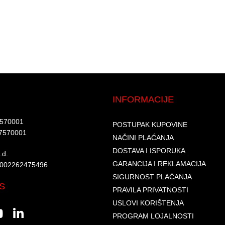
INFORMACIJE
7570001​
POSTUPAK KUPOVINE
7570001 ​
NAČINI PLAĆANJA
DOSTAVA I ISPORUKA
d.​
GARANCIJA I REKLAMACIJA
6002262475496​​
SIGURNOST PLAĆANJA
S
PRAVILA PRIVATNOSTI
USLOVI KORIŠTENJA
PROGRAM LOJALNOSTI