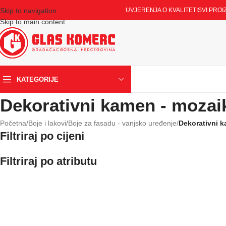
Skip to navigation
UVJERENJA O KVALITETI
SVI PROI
Skip to main content
KATEGORIJE
Dekorativni kamen - mozaik -
Početna
/
Boje i lakovi
/
Boje za fasadu - vanjsko uređenje
/
Dekorativni ka
Filtriraj po cijeni
Filtriraj po atributu