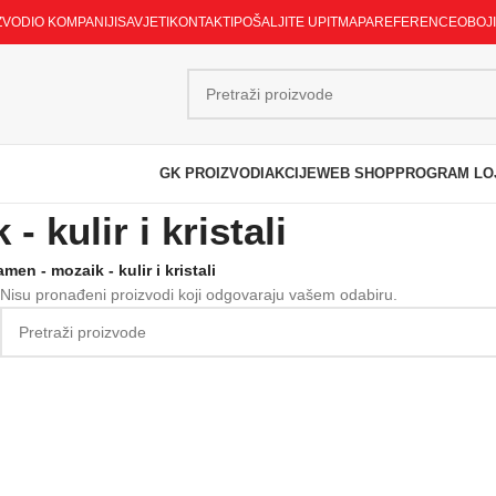
ZVODI
O KOMPANIJI
SAVJETI
KONTAKTI
POŠALJITE UPIT
MAPA
REFERENCE
OBOJ
GK PROIZVODI
AKCIJE
WEB SHOP
PROGRAM LO
 kulir i kristali
men - mozaik - kulir i kristali
Nisu pronađeni proizvodi koji odgovaraju vašem odabiru.