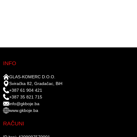
INFO
GLAS-KOMERC D.O.O.
Sviračka 82, Gradačac, BiH
+387 61 904 421
+387 35 821 715
info@gkboje.ba
www.gkboje.ba
RAČUNI