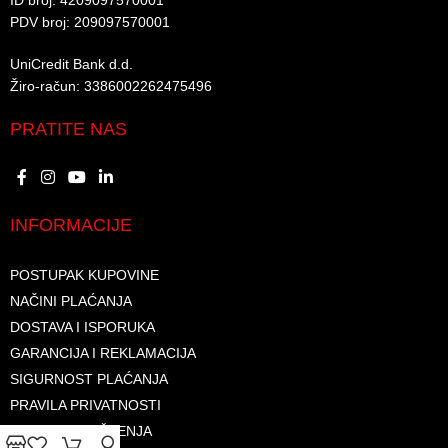
ID broj: 4209097570001​
PDV broj: 209097570001 ​
UniCredit Bank d.d.​
Žiro-račun: 3386002262475496​​
PRATITE NAS
INFORMACIJE
POSTUPAK KUPOVINE
NAČINI PLAĆANJA
DOSTAVA I ISPORUKA
GARANCIJA I REKLAMACIJA
SIGURNOST PLAĆANJA
PRAVILA PRIVATNOSTI
USLOVI KORIŠTENJA