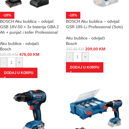
-10%
-10%
BOSCH Aku bušilica – odvijač
BOSCH Aku bušilica – odvijač
GSB 18V-50 + 3x baterija GBA 2
GSR 185-Li Professional (Solo)
Ah + punjač i kofer Professional
Aku bušilice - odvijači
Aku bušilice - odvijači
Bosch
Bosch
209,00
KM
232,00
KM
476,00
KM
529,00
KM
-
+
-
+
DODAJ U KORPU
DODAJ U KORPU