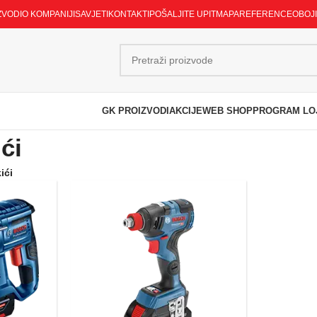
ZVODI
O KOMPANIJI
SAVJETI
KONTAKTI
POŠALJITE UPIT
MAPA
REFERENCE
OBOJ
GK PROIZVODI
AKCIJE
WEB SHOP
PROGRAM LO
ići
ići