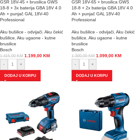
GSR 18V-45 + brusilica GWS
GSR 18V-65 + brusilica GWS
18-8 + 3x baterija GBA 18V 4.0
18-8 + 2x baterija GBA 18V 4.0
Ah + punjač GAL 18V-40
Ah + punjač GAL 18V-40
Professional
Professional
Aku bušilice - odvijači
,
Aku čekić
Aku bušilice - odvijači
,
Aku čekić
bušilice
,
Aku ugaone - kutne
bušilice
,
Aku ugaone - kutne
brusilice
brusilice
Bosch
Bosch
1.199,00
KM
1.099,00
KM
1.415,00
KM
1.300,00
KM
-
+
-
+
DODAJ U KORPU
DODAJ U KORPU