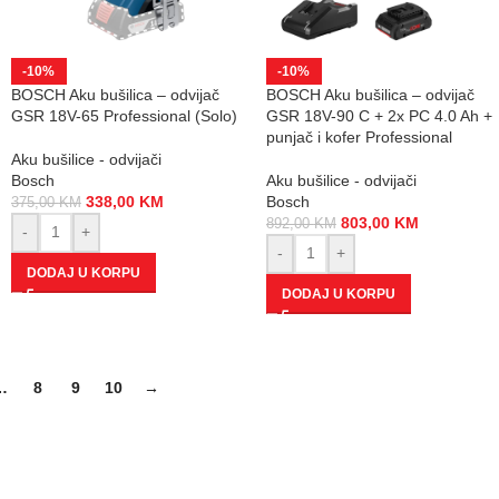
-10%
-10%
BOSCH Aku bušilica – odvijač
BOSCH Aku bušilica – odvijač
GSR 18V-65 Professional (Solo)
GSR 18V-90 C + 2x PC 4.0 Ah +
punjač i kofer Professional
Aku bušilice - odvijači
Bosch
Aku bušilice - odvijači
338,00
KM
Bosch
375,00
KM
803,00
KM
892,00
KM
-
+
-
+
DODAJ U KORPU
DODAJ U KORPU
…
8
9
10
→