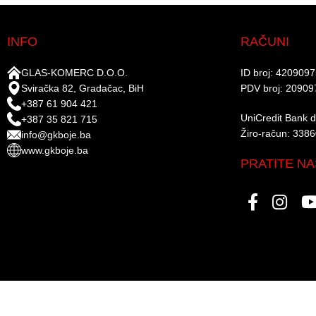
INFO
RAČUNI
GLAS-KOMERC D.O.O.
ID broj: 420909
Sviračka 82, Gradačac, BiH
PDV broj: 20909
+387 61 904 421
UniCredit Bank d.
+387 35 821 715
Žiro-račun: 338
info@gkboje.ba
www.gkboje.ba
PRATITE NA