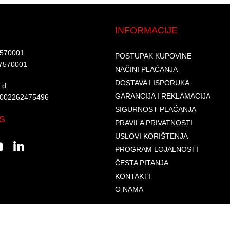
INFORMACIJE
7570001​
POSTUPAK KUPOVINE
7570001 ​
NAČINI PLAĆANJA
DOSTAVA I ISPORUKA
d.​
GARANCIJA I REKLAMACIJA
6002262475496​​
SIGURNOST PLAĆANJA
S
PRAVILA PRIVATNOSTI
USLOVI KORIŠTENJA
PROGRAM LOJALNOSTI
ČESTA PITANJA
KONTAKTI
O NAMA
© 2026. Sva prava zadržana. GLAS-KOMERC d.o.o.