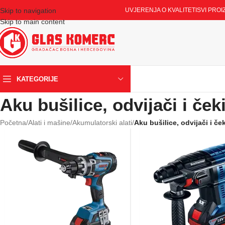
Skip to navigation
UVJERENJA O KVALITETI
SVI PROI
Skip to main content
KATEGORIJE
Aku bušilice, odvijači i ček
Početna
/
Alati i mašine
/
Akumulatorski alati
/
Aku bušilice, odvijači i ček