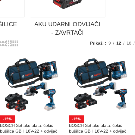
ŠILICE
AKU UDARNI ODVIJAČI
- ZAVRTAČI
Prikaži
9
12
18
-15%
-15%
BOSCH Set aku alata: čekić
BOSCH Set aku alata: čekić
bušilica GBH 18V-22 + odvijač
bušilica GBH 18V-22 + odvijač