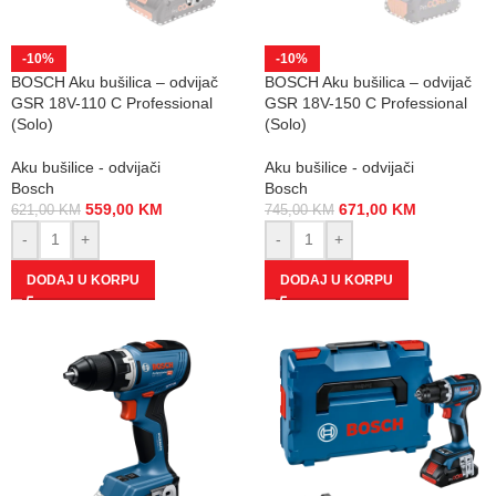
-10%
-10%
BOSCH Aku bušilica – odvijač
BOSCH Aku bušilica – odvijač
GSR 18V-110 C Professional
GSR 18V-150 C Professional
(Solo)
(Solo)
Aku bušilice - odvijači
Aku bušilice - odvijači
Bosch
Bosch
559,00
KM
671,00
KM
621,00
KM
745,00
KM
-
+
-
+
DODAJ U KORPU
DODAJ U KORPU