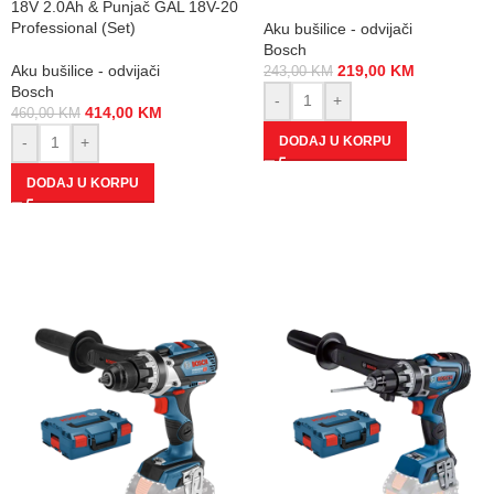
18V 2.0Ah & Punjač GAL 18V-20
Professional (Set)
Aku bušilice - odvijači
Bosch
Aku bušilice - odvijači
219,00
KM
243,00
KM
Bosch
-
+
414,00
KM
460,00
KM
DODAJ U KORPU
-
+
DODAJ U KORPU