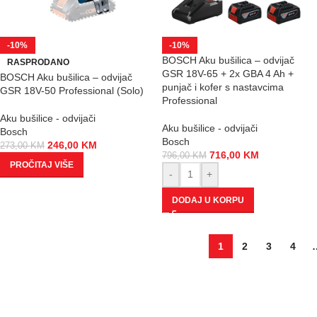
-10%
-10%
BOSCH Aku bušilica – odvijač
RASPRODANO
GSR 18V-65 + 2x GBA 4 Ah +
BOSCH Aku bušilica – odvijač
punjač i kofer s nastavcima
GSR 18V-50 Professional (Solo)
Professional
Aku bušilice - odvijači
Aku bušilice - odvijači
Bosch
Bosch
246,00
KM
273,00
KM
716,00
KM
796,00
KM
PROČITAJ VIŠE
-
+
DODAJ U KORPU
1
2
3
4