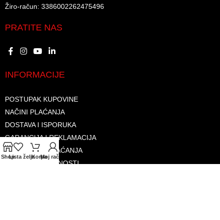
Žiro-račun: 3386002262475496​​
PRATITE NAS
INFORMACIJE
POSTUPAK KUPOVINE
NAČINI PLAĆANJA
DOSTAVA I ISPORUKA
GARANCIJA I REKLAMACIJA
SIGURNOST PLAĆANJA
Shop
Lista želja
Korpa
Moj račun
PRAVILA PRIVATNOSTI
USLOVI KORIŠTENJA
PROGRAM LOJALNOSTI
ČESTA PITANJA
KONTAKTI