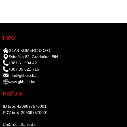
INFO
GLAS-KOMERC D.O.O.
Sviračka 82, Gradačac, BiH
+387 61 904 421
+387 35 821 715
info@gkboje.ba
www.gkboje.ba
RAČUNI
ID broj: 4209097570001​
PDV broj: 209097570001 ​
UniCredit Bank d.d.​