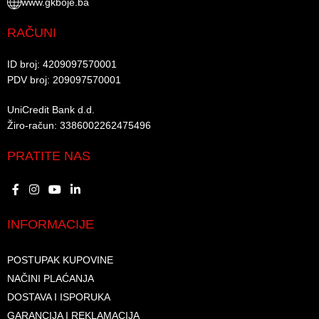
www.gkboje.ba
RAČUNI
ID broj: 4209097570001​
PDV broj: 209097570001 ​
UniCredit Bank d.d.​
Žiro-račun: 3386002262475496​​
PRATITE NAS
INFORMACIJE
POSTUPAK KUPOVINE
NAČINI PLAĆANJA
DOSTAVA I ISPORUKA
GARANCIJA I REKLAMACIJA