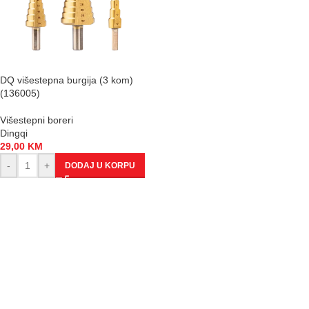
DQ višestepna burgija (3 kom)
(136005)
Višestepni boreri
Dingqi
29,00
KM
-
+
DODAJ U KORPU