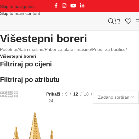
Skip to navigation
Skip to main content
Višestepni boreri
Početna
/
Alati i mašine
/
Pribor za alate i mašine
/
Pribor za bušilice
/
Višestepni boreri
Filtriraj po cijeni
Filtriraj po atributu
Prikaži
9
12
18
24