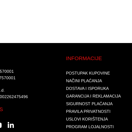
INFORMACIJE
7570001​
POSTUPAK KUPOVINE
7570001 ​
NAČINI PLAĆANJA
DOSTAVA I ISPORUKA
d.​
GARANCIJA I REKLAMACIJA
6002262475496​​
SIGURNOST PLAĆANJA
S
PRAVILA PRIVATNOSTI
USLOVI KORIŠTENJA
PROGRAM LOJALNOSTI