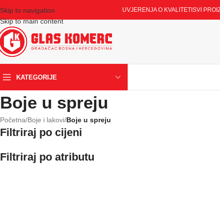
Skip to navigation
UVJERENJA O KVALITETI
SVI PROI
Skip to main content
KATEGORIJE
Boje u spreju
Početna
/
Boje i lakovi
/
Boje u spreju
Filtriraj po cijeni
Filtriraj po atributu