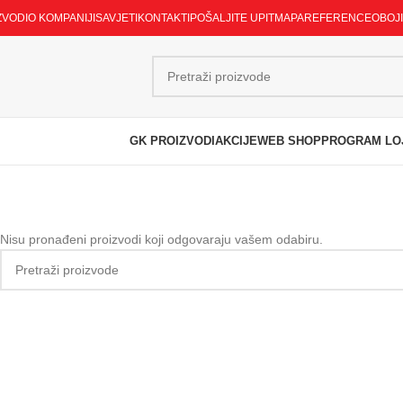
ZVODI
O KOMPANIJI
SAVJETI
KONTAKTI
POŠALJITE UPIT
MAPA
REFERENCE
OBOJ
GK PROIZVODI
AKCIJE
WEB SHOP
PROGRAM LO
Nisu pronađeni proizvodi koji odgovaraju vašem odabiru.