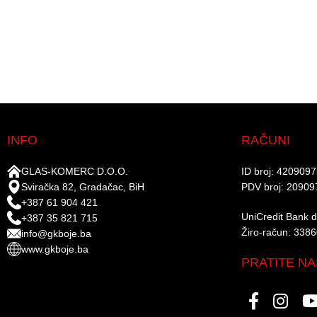
INFO
RAČUNI
GLAS-KOMERC D.O.O.
ID broj: 420909
Sviračka 82, Gradačac, BiH
PDV broj: 20909
+387 61 904 421
UniCredit Bank d.
+387 35 821 715
Žiro-račun: 338
info@gkboje.ba
www.gkboje.ba
PRATITE NA