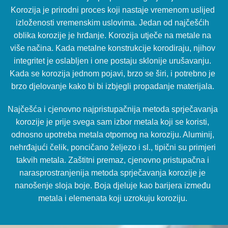
Korozija je prirodni proces koji nastaje vremenom uslijed
izloženosti vremenskim uslovima. Jedan od najčešćih
oblika korozije je hrđanje. Korozija utječe na metale na
više načina. Kada metalne konstrukcije korodiraju, njihov
integritet je oslabljen i one postaju sklonije urušavanju.
Kada se korozija jednom pojavi, brzo se širi, i potrebno je
brzo djelovanje kako bi bi izbjegli propadanje materijala.
Najčešća i cjenovno najpristupačnija metoda sprječavanja
korozije je prije svega sam izbor metala koji se koristi,
odnosno upotreba metala otpornog na koroziju. Aluminij,
nehrđajući čelik, poncičano željezo i sl., tipični su primjeri
takvih metala. Zaštitni premaz, cjenovno pristupačna i
narasprostranjenija metoda sprječavanja korozije je
nanošenje sloja boje. Boja djeluje kao barijera između
metala i elemenata koji uzrokuju koroziju.