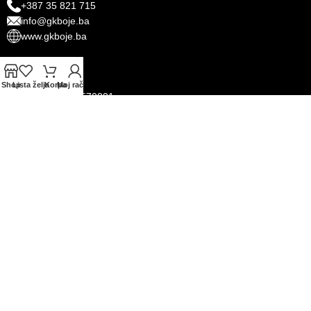
+387 35 821 715
info@gkboje.ba
www.gkboje.ba
RAČUNI
Shop
Lista želja
Korpa
Moj račun
ID broj: 4209097570001​
PDV broj: 209097570001 ​
UniCredit Bank d.d.​
Žiro-račun: 3386002262475496​​
PRATITE NAS
INFORMACIJE
POSTUPAK KUPOVINE
NAČINI PLAĆANJA