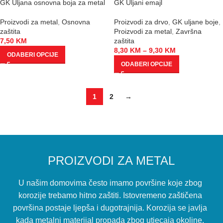
GK Uljana osnovna boja za metal
GK Uljani emajl
Proizvodi za metal
,
Osnovna
Proizvodi za drvo
,
GK uljane boje
,
zaštita
Proizvodi za metal
,
Završna
7,50
KM
zaštita
8,30
KM
–
9,30
KM
ODABERI OPCIJE
ODABERI OPCIJE
1
2
→
PROIZVODI ZA METAL
U našim domovima često imamo površine koje zbog
korozije trebamo hitno zaštiti. Istovremeno zaštičena
površina postaje ljepša i dugotrajnija. Korozija se javlja
kada metalni materijal propada zbog utjecaja okoline.