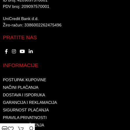
ID broj: 4209097570001​
PDV broj: 209097570001 ​
UniCredit Bank d.d.​
Žiro-račun: 3386002262475496​​
PRATITE NAS
INFORMACIJE
POSTUPAK KUPOVINE
NAČINI PLAĆANJA
DOSTAVA I ISPORUKA
GARANCIJA I REKLAMACIJA
SIGURNOST PLAĆANJA
PRAVILA PRIVATNOSTI
USLOVI KORIŠTENJA