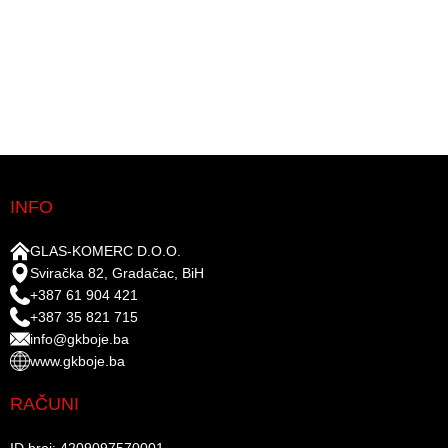
INFO
GLAS-KOMERC D.O.O.
Sviračka 82, Gradačac, BiH
+387 61 904 421
+387 35 821 715
info@gkboje.ba
www.gkboje.ba
RAČUNI