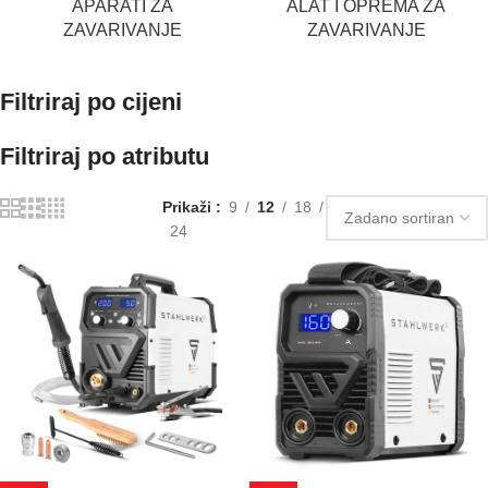
APARATI ZA
ALAT I OPREMA ZA
ZAVARIVANJE
ZAVARIVANJE
Filtriraj po cijeni
Filtriraj po atributu
Prikaži
9
12
18
24