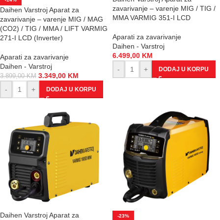
zavarivanje – varenje MIG / TIG /
Daihen Varstroj Aparat za
MMA VARMIG 351-I LCD
zavarivanje – varenje MIG / MAG
(CO2) / TIG / MMA / LIFT VARMIG
Aparati za zavarivanje
271-I LCD (Inverter)
Daihen - Varstroj
6.499,00
KM
Aparati za zavarivanje
Daihen - Varstroj
-
+
DODAJ U KORPU
3.349,00
KM
3.899,00
KM
-
+
DODAJ U KORPU
Daihen Varstroj Aparat za
-23%