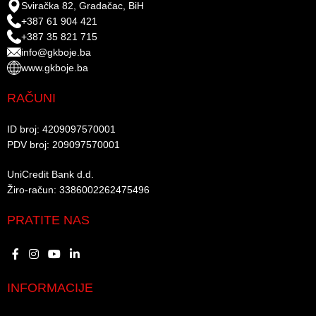
Sviračka 82, Gradačac, BiH
+387 61 904 421
+387 35 821 715
info@gkboje.ba
www.gkboje.ba
RAČUNI
ID broj: 4209097570001​
PDV broj: 209097570001 ​
UniCredit Bank d.d.​
Žiro-račun: 3386002262475496​​
PRATITE NAS
INFORMACIJE