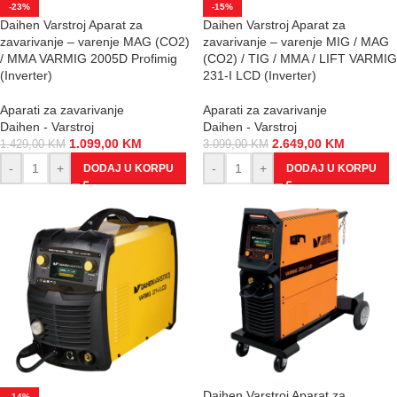
-23%
-15%
Daihen Varstroj Aparat za
Daihen Varstroj Aparat za
zavarivanje – varenje MAG (CO2)
zavarivanje – varenje MIG / MAG
/ MMA VARMIG 2005D Profimig
(CO2) / TIG / MMA / LIFT VARMIG
(Inverter)
231-I LCD (Inverter)
Aparati za zavarivanje
Aparati za zavarivanje
Daihen - Varstroj
Daihen - Varstroj
1.099,00
KM
2.649,00
KM
1.429,00
KM
3.099,00
KM
-
+
-
+
DODAJ U KORPU
DODAJ U KORPU
Daihen Varstroj Aparat za
-14%