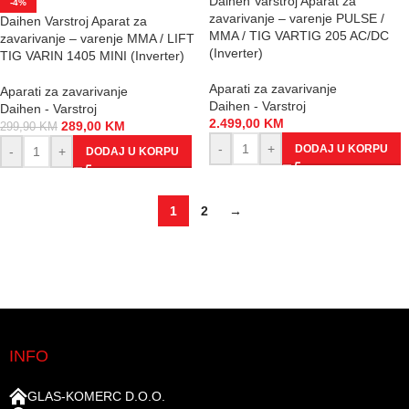
Daihen Varstroj Aparat za
-4%
zavarivanje – varenje PULSE /
Daihen Varstroj Aparat za
MMA / TIG VARTIG 205 AC/DC
zavarivanje – varenje MMA / LIFT
(Inverter)
TIG VARIN 1405 MINI (Inverter)
Aparati za zavarivanje
Aparati za zavarivanje
Daihen - Varstroj
Daihen - Varstroj
2.499,00
KM
289,00
KM
299,90
KM
-
+
DODAJ U KORPU
-
+
DODAJ U KORPU
1
2
→
INFO
GLAS-KOMERC D.O.O.