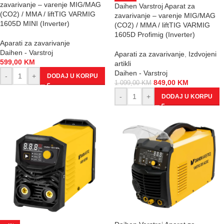
zavarivanje – varenje MIG/MAG
Daihen Varstroj Aparat za
(CO2) / MMA / liftTIG VARMIG
zavarivanje – varenje MIG/MAG
1605D MINI (Inverter)
(CO2) / MMA / liftTIG VARMIG
1605D Profimig (Inverter)
Aparati za zavarivanje
Daihen - Varstroj
Aparati za zavarivanje
,
Izdvojeni
599,00
KM
artikli
Daihen - Varstroj
-
+
DODAJ U KORPU
849,00
KM
1.099,00
KM
-
+
DODAJ U KORPU