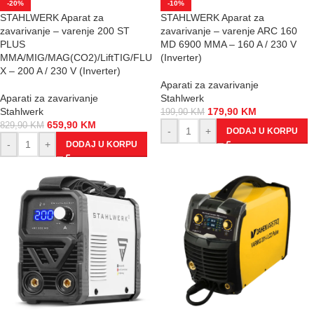
-20%
-10%
STAHLWERK Aparat za
STAHLWERK Aparat za
zavarivanje – varenje 200 ST
zavarivanje – varenje ARC 160
PLUS
MD 6900 MMA – 160 A / 230 V
MMA/MIG/MAG(CO2)/LiftTIG/FLU
(Inverter)
X – 200 A / 230 V (Inverter)
Aparati za zavarivanje
Aparati za zavarivanje
Stahlwerk
Stahlwerk
179,90
KM
199,90
KM
659,90
KM
829,90
KM
-
+
DODAJ U KORPU
-
+
DODAJ U KORPU