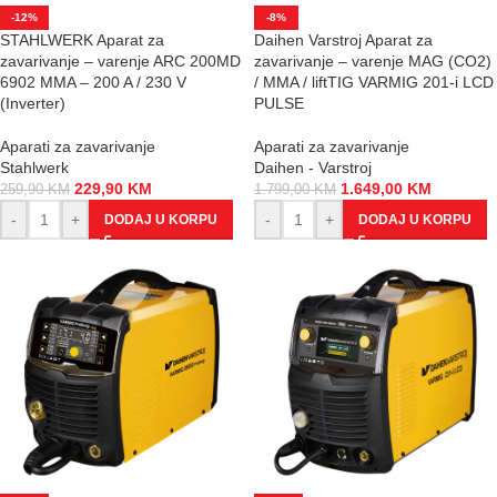
-12%
-8%
STAHLWERK Aparat za
Daihen Varstroj Aparat za
zavarivanje – varenje ARC 200MD
zavarivanje – varenje MAG (CO2)
6902 MMA – 200 A / 230 V
/ MMA / liftTIG VARMIG 201-i LCD
(Inverter)
PULSE
Aparati za zavarivanje
Aparati za zavarivanje
Stahlwerk
Daihen - Varstroj
229,90
KM
1.649,00
KM
259,90
KM
1.799,00
KM
-
+
-
+
DODAJ U KORPU
DODAJ U KORPU