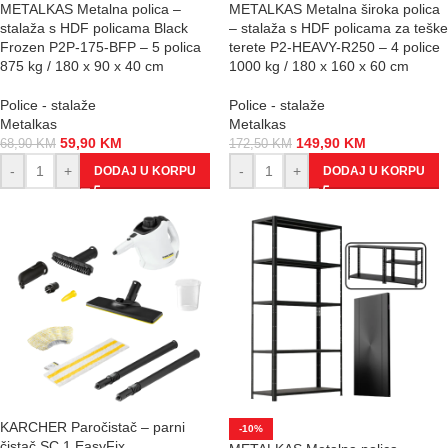
METALKAS Metalna polica –
METALKAS Metalna široka polica
stalaža s HDF policama Black
– stalaža s HDF policama za teške
Frozen P2P-175-BFP – 5 polica
terete P2-HEAVY-R250 – 4 police
875 kg / 180 x 90 x 40 cm
1000 kg / 180 x 160 x 60 cm
Police - stalaže
Police - stalaže
Metalkas
Metalkas
59,90
KM
149,90
KM
68,90
KM
172,50
KM
-
+
-
+
DODAJ U KORPU
DODAJ U KORPU
KARCHER Paročistač – parni
-10%
čistač SC 1 EasyFix