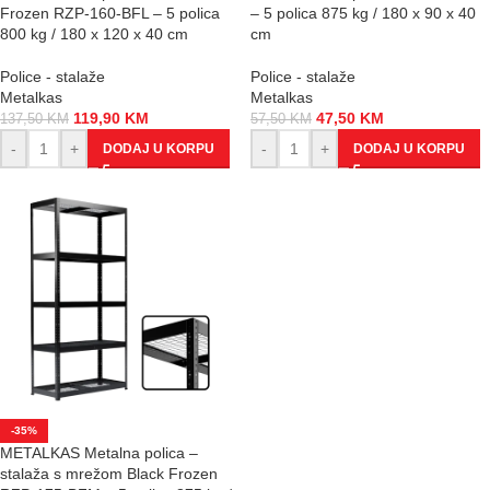
Frozen RZP-160-BFL – 5 polica
– 5 polica 875 kg / 180 x 90 x 40
800 kg / 180 x 120 x 40 cm
cm
Police - stalaže
Police - stalaže
Metalkas
Metalkas
119,90
KM
47,50
KM
137,50
KM
57,50
KM
-
+
-
+
DODAJ U KORPU
DODAJ U KORPU
-35%
METALKAS Metalna polica –
stalaža s mrežom Black Frozen