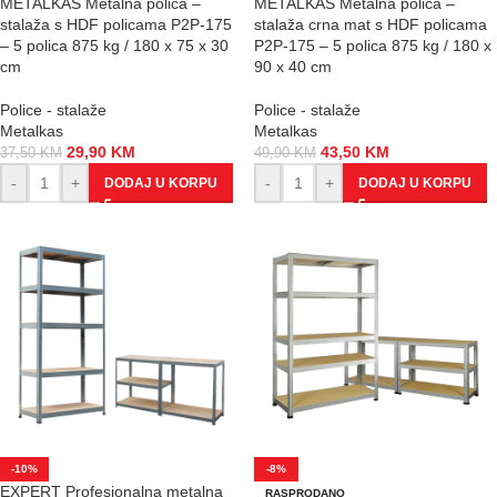
METALKAS Metalna polica –
METALKAS Metalna polica –
stalaža s HDF policama P2P-175
stalaža crna mat s HDF policama
– 5 polica 875 kg / 180 x 75 x 30
P2P-175 – 5 polica 875 kg / 180 x
cm
90 x 40 cm
Police - stalaže
Police - stalaže
Metalkas
Metalkas
29,90
KM
43,50
KM
37,50
KM
49,90
KM
-
+
-
+
DODAJ U KORPU
DODAJ U KORPU
-10%
-8%
EXPERT Profesionalna metalna
RASPRODANO