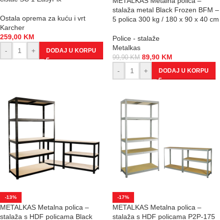
METALKAS Metalna polica –
stalaža metal Black Frozen BFM –
Ostala oprema za kuću i vrt
5 polica 300 kg / 180 x 90 x 40 cm
Karcher
259,00
KM
Police - stalaže
Metalkas
-
+
DODAJ U KORPU
89,90
KM
99,90
KM
-
+
DODAJ U KORPU
-13%
-17%
METALKAS Metalna polica –
METALKAS Metalna polica –
stalaža s HDF policama Black
stalaža s HDF policama P2P-175