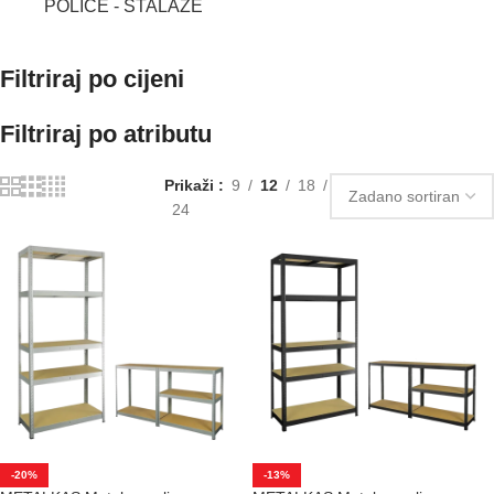
POLICE - STALAŽE
Filtriraj po cijeni
Filtriraj po atributu
Prikaži
9
12
18
24
-20%
-13%