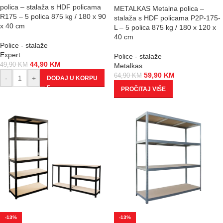
polica – stalaža s HDF policama
METALKAS Metalna polica –
R175 – 5 polica 875 kg / 180 x 90
stalaža s HDF policama P2P-175-
x 40 cm
L – 5 polica 875 kg / 180 x 120 x
40 cm
Police - stalaže
Expert
Police - stalaže
44,90
KM
49,90
KM
Metalkas
59,90
KM
64,90
KM
-
+
DODAJ U KORPU
PROČITAJ VIŠE
-13%
-13%