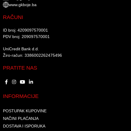
www.gkboje.ba
RAČUNI
ID broj: 4209097570001​
PDV broj: 209097570001 ​
UniCredit Bank d.d.​
Žiro-račun: 3386002262475496​​
PRATITE NAS
INFORMACIJE
POSTUPAK KUPOVINE
NAČINI PLAĆANJA
DOSTAVA I ISPORUKA