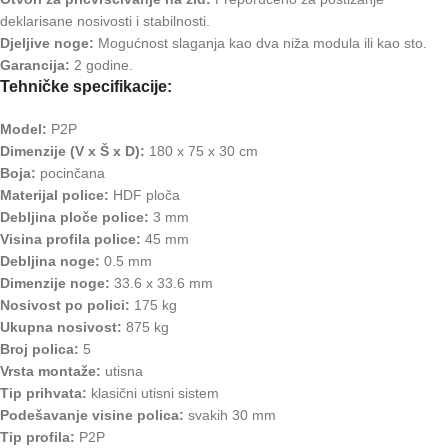
deklarisane nosivosti i stabilnosti.
Djeljive noge:
Mogućnost slaganja kao dva niža modula ili kao sto.
Garancija:
2 godine.
Tehničke specifikacije:
Model:
P2P
Dimenzije (V x Š x D):
180 x 75 x 30 cm
Boja:
pocinčana
Materijal police:
HDF ploča
Debljina ploče police:
3 mm
Visina profila police:
45 mm
Debljina noge:
0.5 mm
Dimenzije noge:
33.6 x 33.6 mm
Nosivost po polici:
175 kg
Ukupna nosivost:
875 kg
Broj polica:
5
Vrsta montaže:
utisna
Tip prihvata:
klasični utisni sistem
Podešavanje visine polica:
svakih 30 mm
Tip profila:
P2P