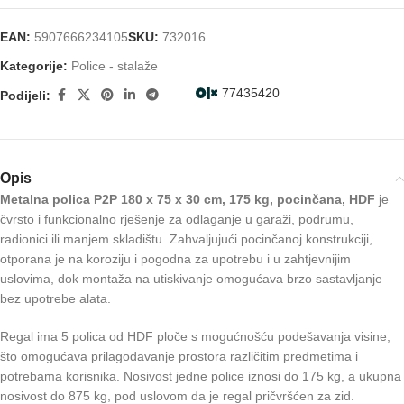
EAN:
5907666234105
SKU:
732016
Kategorije:
Police - stalaže
77435420
Podijeli:
Opis
Metalna polica P2P 180 x 75 x 30 cm, 175 kg, pocinčana, HDF
je
čvrsto i funkcionalno rješenje za odlaganje u garaži, podrumu,
radionici ili manjem skladištu. Zahvaljujući pocinčanoj konstrukciji,
otporana je na koroziju i pogodna za upotrebu i u zahtjevnijim
uslovima, dok montaža na utiskivanje omogućava brzo sastavljanje
bez upotrebe alata.
Regal ima 5 polica od HDF ploče s mogućnošću podešavanja visine,
što omogućava prilagođavanje prostora različitim predmetima i
potrebama korisnika. Nosivost jedne police iznosi do 175 kg, a ukupna
nosivost do 875 kg, pod uslovom da je regal pričvršćen za zid.