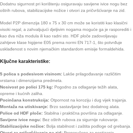
Dodatnu sigurnost pri korištenju osiguravaju savijene ivice nogu bez
oštrih rubova, stabilizacijske nožice i otvori za pričvršćivanje na zid.
Model P2P dimenzija 180 x 75 x 30 cm može se koristiti kao klasični
visoki regal, a zahvaljujući djeljivim nogama moguće ga je rasporediti i
kao dva niža modula ili kao radni sto. HDF ploče zadovoljavaju
zahtjeve klase higijene E05 prema normi EN 717-1, što potvrđuje
usklađenost s novim njemačkim standardom emisije formaldehida.
Ključne karakteristike:
5 polica s podesivom visinom:
Lakše prilagođavanje različitim
vrstama i dimenzijama predmeta.
Nosivost po polici 175 kg:
Pogodno za odlaganje težih alata,
opreme i kućnih zaliha.
Pocinčana konstrukcija:
Otpornost na koroziju i dug vijek trajanja.
Montaža na utiskivanje:
Brzo sastavljanje bez dodatnog alata.
Police od HDF ploče:
Stabilna i praktična površina za odlaganje.
Savijene ivice nogu:
Bez oštrih rubova za sigurnije rukovanje.
Stabilizacijske nožice:
Bolja stabilnost i zaštita podloge od grebanja.
Otvori za pričvršćivanje na zid:
Preporučeno za postizanje