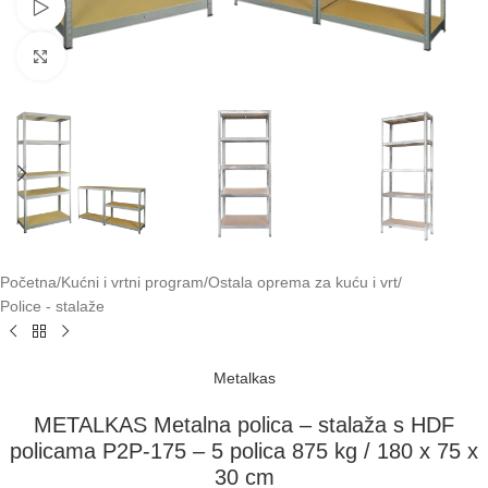
Pogledaj video
Klikni za uvećavanje
Početna
/
Kućni i vrtni program
/
Ostala oprema za kuću i vrt
/
Police - stalaže
Metalkas
METALKAS Metalna polica – stalaža s HDF
policama P2P-175 – 5 polica 875 kg / 180 x 75 x
30 cm