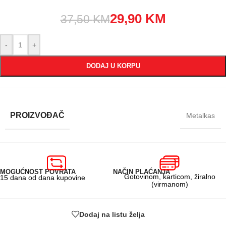
29,90
KM
37,50
KM
-
+
DODAJ U KORPU
PROIZVOĐAČ
Metalkas
MOGUĆNOST POVRATA
NAČIN PLAĆANJA
Gotovinom, karticom, žiralno
15 dana od dana kupovine
(virmanom)
Dodaj na listu želja