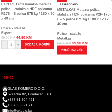
EXPERT Profesionalna metalna
RASPRODANO
polica – stalaža s HDF policama
METALKAS Metalna polica –
R175 – 5 polica 875 kg / 180 x 90
stalaža s HDF policama P2P-175-
x 40 cm
L – 5 polica 875 kg / 180 x 120 x
40 cm
Police - stalaže
Expert
Police - stalaže
44,90
KM
49,90
KM
Metalkas
59,90
KM
64,90
KM
-
+
DODAJ U KORPU
PROČITAJ VIŠE
INFO
GLAS-KOMERC D.O.O.
Sviračka 82, Gradačac, BiH
+387 61 904 421
+387 35 821 715
info@gkboje.ba