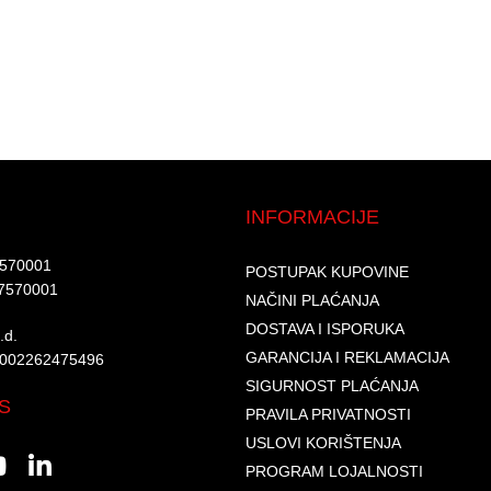
INFORMACIJE
7570001​
POSTUPAK KUPOVINE
7570001 ​
NAČINI PLAĆANJA
DOSTAVA I ISPORUKA
d.​
GARANCIJA I REKLAMACIJA
6002262475496​​
SIGURNOST PLAĆANJA
S
PRAVILA PRIVATNOSTI
USLOVI KORIŠTENJA
PROGRAM LOJALNOSTI