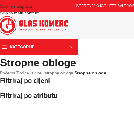
Skip to navigation
UVJERENJA O KVALITETI
SVI PROI
Skip to main content
KATEGORIJE
Stropne obloge
Početna
/
Podne, zidne i stropne obloge
/
Stropne obloge
Filtriraj po cijeni
Filtriraj po atributu