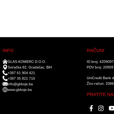
INFO
RAČUNI
GLAS-KOMERC D.O.O.
ID broj: 420909
Sviračka 82, Gradačac, BiH
PDV broj: 20909
+387 61 904 421
UniCredit Bank d.
+387 35 821 715
Žiro-račun: 338
info@gkboje.ba
www.gkboje.ba
PRATITE NA