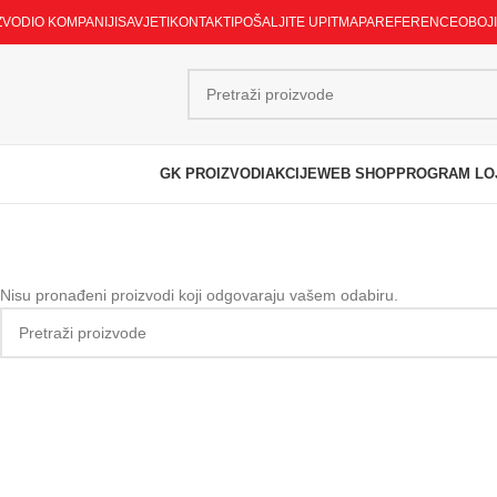
ZVODI
O KOMPANIJI
SAVJETI
KONTAKTI
POŠALJITE UPIT
MAPA
REFERENCE
OBOJ
GK PROIZVODI
AKCIJE
WEB SHOP
PROGRAM LO
Nisu pronađeni proizvodi koji odgovaraju vašem odabiru.