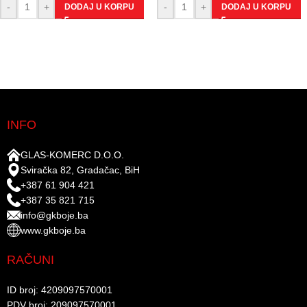
-
+
-
+
DODAJ U KORPU
DODAJ U KORPU
INFO
GLAS-KOMERC D.O.O.
Sviračka 82, Gradačac, BiH
+387 61 904 421
+387 35 821 715
info@gkboje.ba
www.gkboje.ba
RAČUNI
ID broj: 4209097570001​
PDV broj: 209097570001 ​