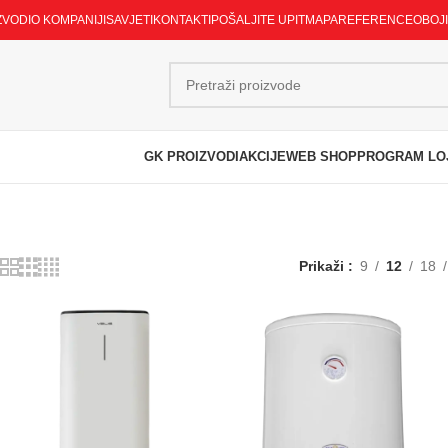
ZVODI
O KOMPANIJI
SAVJETI
KONTAKTI
POŠALJITE UPIT
MAPA
REFERENCE
OBOJ
GK PROIZVODI
AKCIJE
WEB SHOP
PROGRAM LO
Prikaži
9
12
18