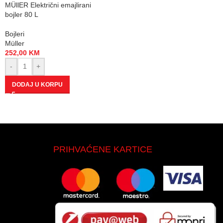
MÜllER Električni emajlirani
bojler 80 L
Bojleri
Müller
252,00
KM
-
+
DODAJ U KORPU
PRIHVAĆENE KARTICE