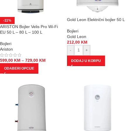
Gold Leon Električni bojler 50 L
-11%
ARISTON Bojler Velis Pro Wi-Fi
Bojleri
EU 50 L – 80 L – 100 L
Gold Leon
212,00
KM
Bojleri
Ariston
-
+
599,00
KM
–
729,00
KM
DODAJ U KORPU
ODABERI OPCIJE