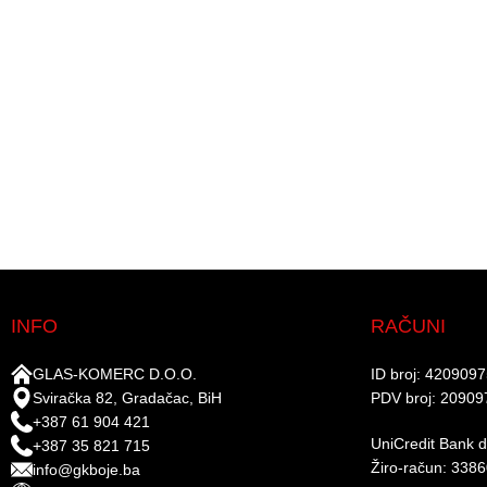
INFO
RAČUNI
GLAS-KOMERC D.O.O.
ID broj: 420909
Sviračka 82, Gradačac, BiH
PDV broj: 20909
+387 61 904 421
UniCredit Bank d.
+387 35 821 715
Žiro-račun: 338
info@gkboje.ba