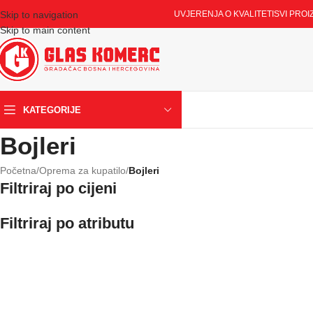
Skip to navigation
UVJERENJA O KVALITETI
SVI PROI
Skip to main content
KATEGORIJE
Bojleri
Početna
/
Oprema za kupatilo
/
Bojleri
Filtriraj po cijeni
Filtriraj po atributu