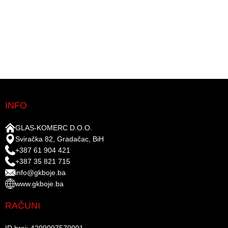
INFO
GLAS-KOMERC D.O.O.
Sviračka 82, Gradačac, BiH
+387 61 904 421
+387 35 821 715
info@gkboje.ba
www.gkboje.ba
RAČUNI