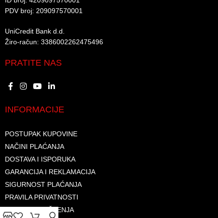
ID broj: 4209097570001​
PDV broj: 209097570001 ​
UniCredit Bank d.d.​
Žiro-račun: 3386002262475496​​
PRATITE NAS
INFORMACIJE
POSTUPAK KUPOVINE
NAČINI PLAĆANJA
DOSTAVA I ISPORUKA
GARANCIJA I REKLAMACIJA
SIGURNOST PLAĆANJA
PRAVILA PRIVATNOSTI
USLOVI KORIŠTENJA