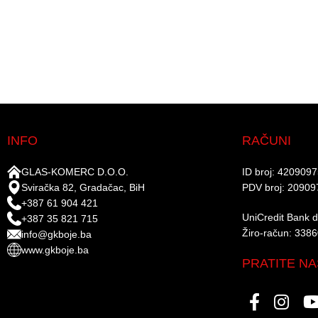
INFO
RAČUNI
GLAS-KOMERC D.O.O.
ID broj: 420909
Sviračka 82, Gradačac, BiH
PDV broj: 20909
+387 61 904 421
UniCredit Bank d.
+387 35 821 715
Žiro-račun: 338
info@gkboje.ba
www.gkboje.ba
PRATITE NA