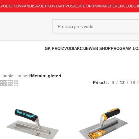
ZVODI
O KOMPANIJI
SAVJETI
KONTAKTI
POŠALJITE UPIT
MAPA
REFERENCE
OBOJ
GK PROIZVODI
AKCIJE
WEB SHOP
PROGRAM LO
- hoble - rajberi
/
Metalni gleteri
Prikaži
9
12
18