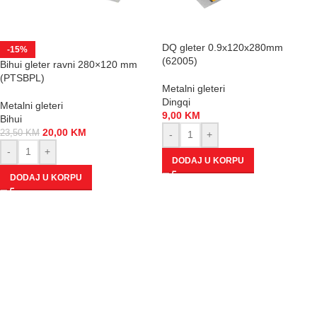
DQ gleter 0.9x120x280mm
-15%
(62005)
Bihui gleter ravni 280×120 mm
(PTSBPL)
Metalni gleteri
Dingqi
Metalni gleteri
9,00
KM
Bihui
20,00
KM
23,50
KM
-
+
-
+
DODAJ U KORPU
DODAJ U KORPU