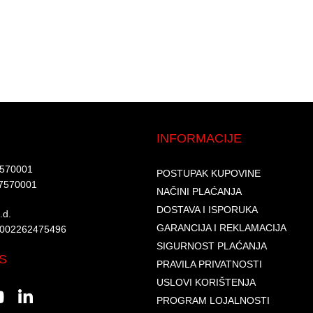
INFORMACIJE
7570001​
POSTUPAK KUPOVINE
7570001 ​
NAČINI PLAĆANJA
DOSTAVA I ISPORUKA
d.​
GARANCIJA I REKLAMACIJA
6002262475496​​
SIGURNOST PLAĆANJA
S
PRAVILA PRIVATNOSTI
USLOVI KORIŠTENJA
PROGRAM LOJALNOSTI