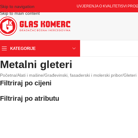
Skip to navigation
UVJERENJA O KVALITETI
SVI PROI
Skip to main content
KATEGORIJE
Metalni gleteri
Početna
/
Alati i mašine
/
Građevinski, fasaderski i molerski pribor
/
Gleteri 
Filtriraj po cijeni
Filtriraj po atributu