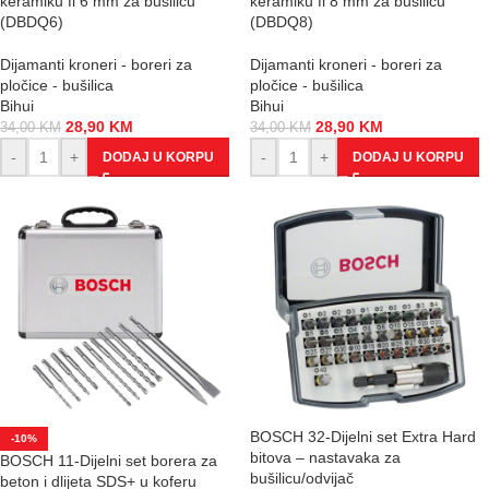
keramiku fi 6 mm za bušilicu
keramiku fi 8 mm za bušilicu
(DBDQ6)
(DBDQ8)
Dijamanti kroneri - boreri za
Dijamanti kroneri - boreri za
pločice - bušilica
pločice - bušilica
Bihui
Bihui
28,90
KM
28,90
KM
34,00
KM
34,00
KM
-
+
-
+
DODAJ U KORPU
DODAJ U KORPU
BOSCH 32-Dijelni set Extra Hard
-10%
bitova – nastavaka za
BOSCH 11-Dijelni set borera za
bušilicu/odvijač
beton i dlijeta SDS+ u koferu