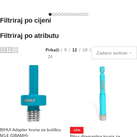
Filtriraj po cijeni
Filtriraj po atributu
Prikaži
9
12
18
24
BIHUI Adapter kruna za bušilicu
-15%
M14 (DBAMH)
Bihui dijamantna kruna za