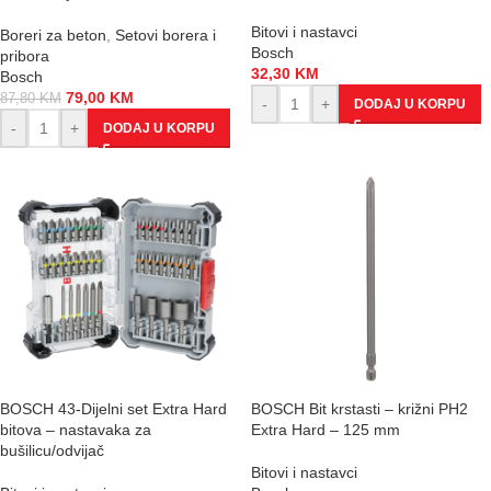
Bitovi i nastavci
Boreri za beton
,
Setovi borera i
Bosch
pribora
32,30
KM
Bosch
79,00
KM
87,80
KM
-
+
DODAJ U KORPU
-
+
DODAJ U KORPU
BOSCH 43-Dijelni set Extra Hard
BOSCH Bit krstasti – križni PH2
bitova – nastavaka za
Extra Hard – 125 mm
bušilicu/odvijač
Bitovi i nastavci