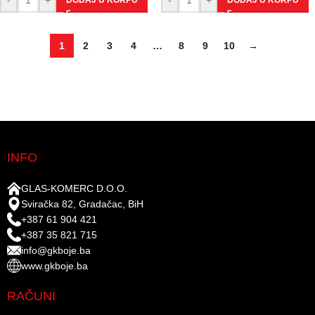
DODAJ U KORPU
DODAJ U KORPU
1
2
3
4
…
8
9
10
→
INFO
GLAS-KOMERC D.O.O.
Sviračka 82, Gradačac, BiH
+387 61 904 421
+387 35 821 715
info@gkboje.ba
www.gkboje.ba
RAČUNI