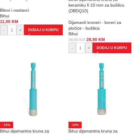
keramiku fi 10 mm za bušilicu
Bitovi i nastavci
(DBDQ10)
Bihui
11,00
KM
Dijamanti kroneri - boreri za
pločice - bušilica
-
+
DODAJ U KORPU
Bihui
28,90
KM
34,00
KM
-
+
DODAJ U KORPU
-15%
-15%
Bihui dijamantna kruna za
Bihui dijamantna kruna za