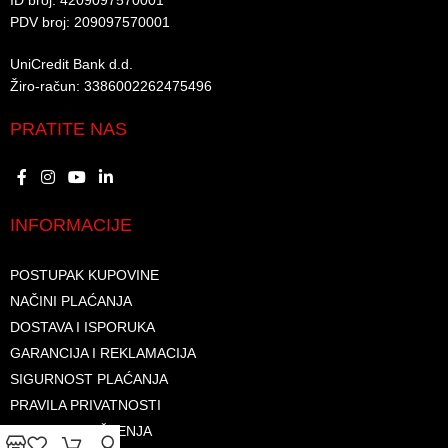
ID broj: 4209097570001​
PDV broj: 209097570001 ​
UniCredit Bank d.d.​
Žiro-račun: 3386002262475496​​
PRATITE NAS
INFORMACIJE
POSTUPAK KUPOVINE
NAČINI PLAĆANJA
DOSTAVA I ISPORUKA
GARANCIJA I REKLAMACIJA
SIGURNOST PLAĆANJA
PRAVILA PRIVATNOSTI
USLOVI KORIŠTENJA