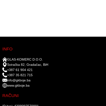
INFO
GLAS-KOMERC D.O.O.
Sviračka 82, Gradačac, BiH
+387 61 904 421
+387 35 821 715
info@gkboje.ba
www.gkboje.ba
RAČUNI