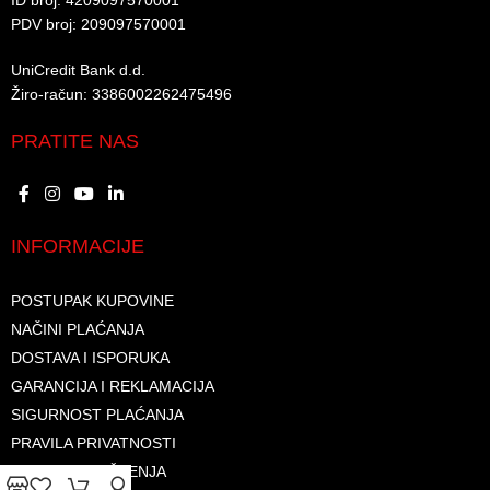
ID broj: 4209097570001​
PDV broj: 209097570001 ​
UniCredit Bank d.d.​
Žiro-račun: 3386002262475496​​
PRATITE NAS
INFORMACIJE
POSTUPAK KUPOVINE
NAČINI PLAĆANJA
DOSTAVA I ISPORUKA
GARANCIJA I REKLAMACIJA
SIGURNOST PLAĆANJA
PRAVILA PRIVATNOSTI
USLOVI KORIŠTENJA