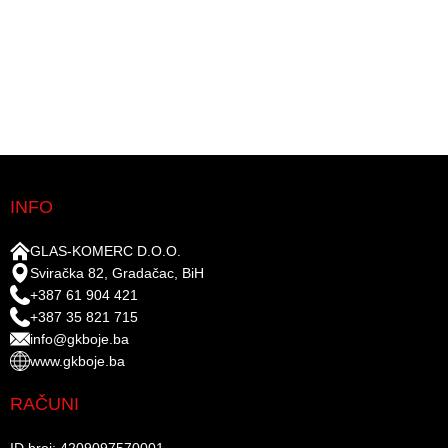
INFO
GLAS-KOMERC D.O.O.
Sviračka 82, Gradačac, BiH
+387 61 904 421
+387 35 821 715
info@gkboje.ba
www.gkboje.ba
RAČUNI